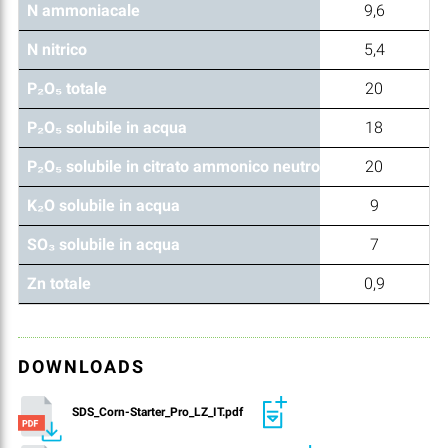
N ammoniacale
9,6
N nitrico
5,4
P₂O₅ totale
20
P₂O₅ solubile in acqua
18
P₂O₅ solubile in citrato ammonico neutro
20
K₂O solubile in acqua
9
SO₃ solubile in acqua
7
Zn totale
0,9
DOWNLOADS
SDS_Corn-Starter_Pro_LZ_IT.pdf