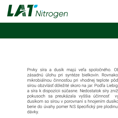
Prvky síra a dusík majú veľa spoločného. O
zásadnú úlohu pri syntéze bielkovín. Rovnako
mikrobiálnou činnosťou pri vhodnej teplote pôd
sírou obzvlásť dôležité skoro na jar. Podľa Lie
a síra k dispozícii súčasne. Nedostatok síry zn
pokusoch sa preukázala vyššia účinnosť vy
dusíkom so sírou v porovnaní s hnojením dusík
berie do úvahy pomer N:S špecifický pre plodinu,
dávky.