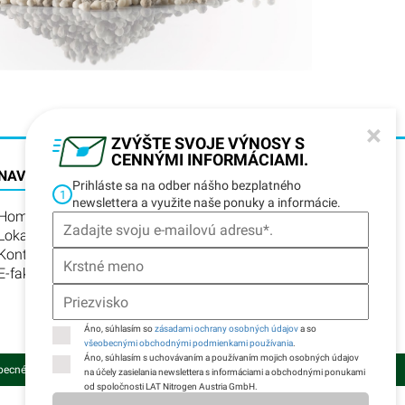
×
ZVÝŠTE SVOJE VÝNOSY S
CENNÝMI INFORMÁCIAMI.
NAVIGÁCIA
Prihláste sa na odber nášho bezplatného
1
newslettera a využite naše ponuky a informácie.
Home
Lokality
Kontakt
E-fakturácia
Áno, súhlasím so
zásadami ochrany osobných údajov
a so
všeobecnými obchodnými podmienkami používania
.
Áno, súhlasím s uchovávaním a používaním mojich osobných údajov
becné obchodné a dodacie podmienky
Súkromné informácie
Impresum
na účely zasielania newslettera s informáciami a obchodnými ponukami
od spoločnosti LAT Nitrogen Austria GmbH.