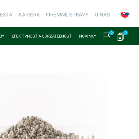
IESTA
KARIÉRA
FIREMNÉ SPRÁVY
O NÁS
0
0
BY
EFEKTÍVNOSŤ A UDRŽATEĽNOSŤ
NOVINKY