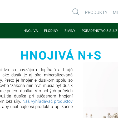
PRODUKTY
M
HNOJIVÁ
PLODINY
ŽIVINY
PORADENSTVO & SLUŽ
HNOJIVÁ N+S
bidva sa navzájom dopĺňajú a hrajú
 ako dusík je aj síra mineralizovaná
y. Preto je hnojenie dusíkom spolu so
bigovho "zákona minima" musia byť dusík
ižuje príjem dusíka. V mnohých poľných
užitia dusíka pri súčasnom hnojení
om bez síry.
Náš vyhľadávač produktov
 aby určil najlepší produkt a aplikačné