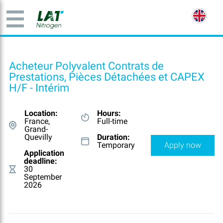
Acheteur Polyvalent Contrats de
Prestations, Pièces Détachées et CAPEX
H/F - Intérim
Location:
Hours:
France,
Full-time
Grand-
Quevilly
Duration:
Temporary
Apply now
Application
deadline:
30
September
2026