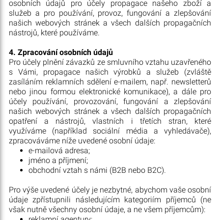
osobních údajů pro účely propagace našeho zboží a
služeb a pro používání, provoz, fungování a zlepšování
našich webových stránek a všech dalších propagačních
nástrojů, které používáme.
4. Zpracování osobních údajů
Pro účely plnění závazků ze smluvního vztahu uzavřeného
s Vámi, propagace našich výrobků a služeb (zvláště
zasíláním reklamních sdělení e-mailem, např. newsletterů
nebo jinou formou elektronické komunikace), a dále pro
účely používání, provozování, fungování a zlepšování
našich webových stránek a všech dalších propagačních
opatření a nástrojů, vlastních i třetích stran, které
využíváme (například sociální média a vyhledávače),
zpracováváme níže uvedené osobní údaje:
e-mailová adresa;
jméno a příjmení;
obchodní vztah s námi (B2B nebo B2C).
Pro výše uvedené účely je nezbytné, abychom vaše osobní
údaje zpřístupnili následujícím kategoriím příjemců (ne
však nutně všechny osobní údaje, a ne všem příjemcům):
reklamní agentury;