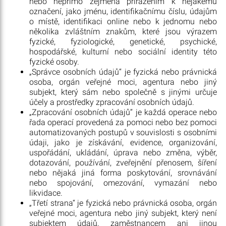
nebo nepřímo zejména přiřazením k nějakému
označení, jako jménu, identifikačnímu číslu, údajům
o místě, identifikaci online nebo k jednomu nebo
několika zvláštním znakům, které jsou výrazem
fyzické, fyziologické, genetické, psychické,
hospodářské, kulturní nebo sociální identity této
fyzické osoby.
„Správce osobních údajů“ je fyzická nebo právnická
osoba, orgán veřejné moci, agentura nebo jiný
subjekt, který sám nebo společně s jinými určuje
účely a prostředky zpracování osobních údajů.
„Zpracování osobních údajů“ je každá operace nebo
řada operací provedená za pomoci nebo bez pomoci
automatizovaných postupů v souvislosti s osobními
údaji, jako je získávání, evidence, organizování,
uspořádání, ukládání, úprava nebo změna, výběr,
dotazování, používání, zveřejnění přenosem, šíření
nebo nějaká jiná forma poskytování, srovnávání
nebo spojování, omezování, vymazání nebo
likvidace.
„Třetí strana“ je fyzická nebo právnická osoba, orgán
veřejné moci, agentura nebo jiný subjekt, který není
subjektem údajů, zaměstnancem ani jinou