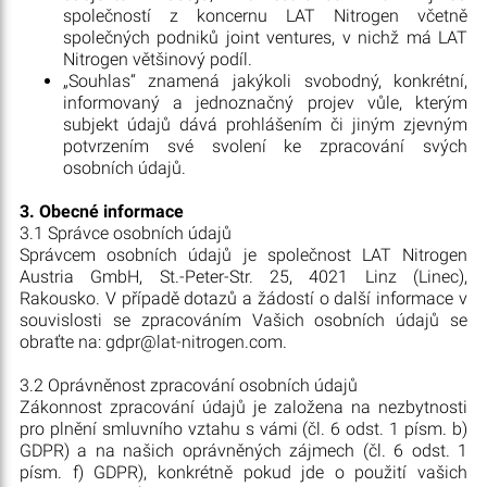
společností z koncernu LAT Nitrogen včetně
společných podniků joint ventures, v nichž má LAT
Nitrogen většinový podíl.
„Souhlas“ znamená jakýkoli svobodný, konkrétní,
informovaný a jednoznačný projev vůle, kterým
subjekt údajů dává prohlášením či jiným zjevným
potvrzením své svolení ke zpracování svých
osobních údajů.
3. Obecné informace
3.1 Správce osobních údajů
Správcem osobních údajů je společnost LAT Nitrogen
Austria GmbH, St.-Peter-Str. 25, 4021 Linz (Linec),
Rakousko. V případě dotazů a žádostí o další informace v
souvislosti se zpracováním Vašich osobních údajů se
obraťte na: gdpr@lat-nitrogen.com.
3.2 Oprávněnost zpracování osobních údajů
Zákonnost zpracování údajů je založena na nezbytnosti
pro plnění smluvního vztahu s vámi (čl. 6 odst. 1 písm. b)
GDPR) a na našich oprávněných zájmech (čl. 6 odst. 1
písm. f) GDPR), konkrétně pokud jde o použití vašich