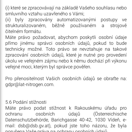
(i) které se zpracovávají na základě Vašeho souhlasu nebo
smluvního vztahu uzavřeného s Vámi;
(ii) byly zpracovány automatizovanými postupy ve
strukturalizovaném, běžně používaném a strojově
čitelném formátu.
Máte právo požadovat, abychom poskytli osobní údaje
přímo jinému správci osobních údajů, pokud to bude
technicky možné. Toto právo se nevztahuje na takové
zpracování osobních údajů, které je nutné pro provedení
úkolu ve veřejném zájmu nebo k němu dochází při výkonu
veřejné moci, kterým byl správce pověřen.
Pro přenositelnost Vašich osobních údajů se obraťte na:
gdpr@lat-nitrogen.com.
5.6 Podání stížnosti
Máte právo podat stížnost k Rakouskému úřadu pro
ochranu osobních údajů (Österreichische
Datenschutzbehörde, Barichgasse 40-42, 1030 Vídeň, e-
mail: dsb@dsb.gv.at), pokud jste toho názoru, že byla
porušena Vaše práva na ochranu osobních údajů.