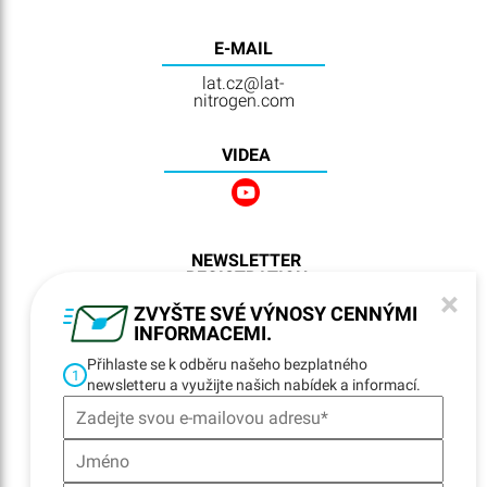
E-MAIL
lat.cz@lat-
nitrogen.com
VIDEA
NEWSLETTER
REGISTRATION
×
ZVYŠTE SVÉ VÝNOSY CENNÝMI
INFORMACEMI.
Přihlaste se k odběru našeho bezplatného
NAVIGACE
1
newsletteru a využijte našich nabídek a informací.
Home
Lokality
Kontakty
E-fakturace