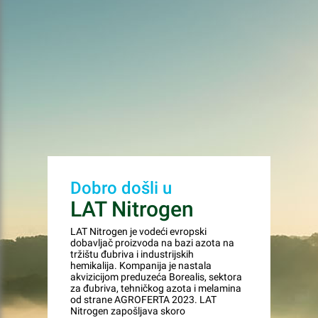
Dobro došli u
LAT Nitrogen
LAT Nitrogen je vodeći evropski
dobavljač proizvoda na bazi azota na
tržištu đubriva i industrijskih
hemikalija. Kompanija je nastala
akvizicijom preduzeća Borealis, sektora
za đubriva, tehničkog azota i melamina
od strane AGROFERTA 2023. LAT
Nitrogen zapošljava skoro