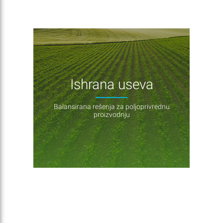
Ishrana useva
Balansirana rešenja za poljoprivrednu
proizvodnju