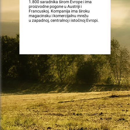
1.800 saradnika širom Evrope i ima
proizvodne pogone u Austriji i
Francuskoj. Kompanija ima široku
magacinsku i komercijalnu mrežu
u zapadnoj, centralnoj i istočnoj Evropi.