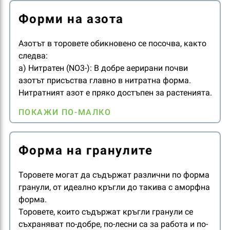
Форми на азота
Азотът в торовете обикновено се посочва, както
следва:
а) Нитратен (NO3-): В добре аерирани почви
азотът присъства главно в нитратна форма.
Нитратният азот е пряко достъпен за растенията.
б) Амониев (NH4 +): Причинява вкисляване на
ПОКАЖИ ПО-МАЛКО
почвата, но е директно достъпен за растенията.
в) Амиден (CH4N2O): Трябва да се превърне в
NH4 + и / или NO3- в почвата (чрез хидролиза), за
Форма на гранулите
да стане достъпен за растенията.
Този процес често води до загуба на газообразен
Торовете могат да съдържат различни по форма
NH3.
гранули, от идеално кръгли до такива с аморфна
форма.
Торовете, които съдържат кръгли гранули се
съхраняват по-добре, по-лесни са за работа и по-