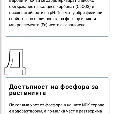
Варовити почви се характеризират с високо
съдържание на калциев карбонат (CaCO3) и
високи стойности на pH. Те имат добри физични
свойства, но наличността на фосфор и някои
микроелементи (Fe) често е ограничена.
Д
Достъпност на фосфора за
растенията
По-голяма част от фосфора в нашите NPK торове
е водоразтворим, а по-малка част е разтворима