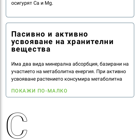
осигурят Ca и Mg.
Пасивно и активно
усвояване на хранителни
вещества
Има два вида минерална абсорбция, базирани на
участието на метаболитна енергия. При активно
усвояване растението консумира метаболитна
енергия в сравнение с пасивното, при което не се
ПОКАЖИ ПО-МАЛКО
изразходва енергия. Пасивното усвояване на
хранителните вещества се извършва по
С
концентрационен градиент без разход на
енергия.