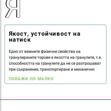
Я
Якост, устойчивост на
натиск
Едно от важните физични свойства на
гранулираните торове е якостта на гранулите, т.е.
способността на гранулите да не се разтрошават
при съхранение, транспортиране и механично
разпръскване с машини.
ПОКАЖИ ПО-МАЛКО
В зависимост от височината на стифиране
(подреждане на торбите една върху друга) при
съхранение, в долната част на торбите гранулите
се разпадат под тежестта на торбите. Гранулите
обикновено издържат натиск от 18-27 Нютона.