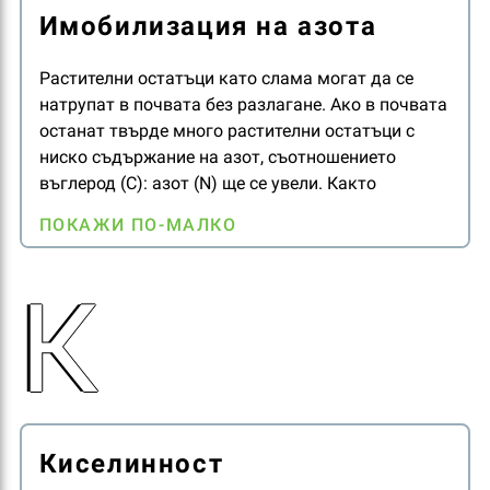
почвата благоприятстват изпаряването на
Имобилизация на азота
амоняка. Хидролизата на карбамида причинява
временно повишаване на рН на почвата и
Растителни остатъци като слама могат да се
следователно карбамидът е особено податлив на
натрупат в почвата без разлагане. Ако в почвата
загуби от изпаряване.
останат твърде много растителни остатъци с
ниско съдържание на азот, съотношението
въглерод (C): азот (N) ще се увели. Както
микробите, така и растенията се нуждаят от
ПОКАЖИ ПО-МАЛКО
азот, така че ако съотношението C : N е по-високо
от 25, причинява имобилизация на азота в
К
микробната биомаса. Торенето с нитратни
торове коригира съотношението C : N и по този
начин се предотвратява недостига на азот в
растенията.
Киселинност