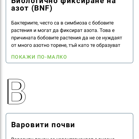
Биологично фиксиране на
азот (BNF)
Бактериите, често са в симбиоза с бобовите
растения и могат да фиксират азота. Това е
причината бобовите растения да не се нуждаят
от много азотно торене, тъй като те образуват
върху корените колонии от азотфиксиращи
ПОКАЖИ ПО-МАЛКО
бактерии под формата на грудки.
В
Варовити почви