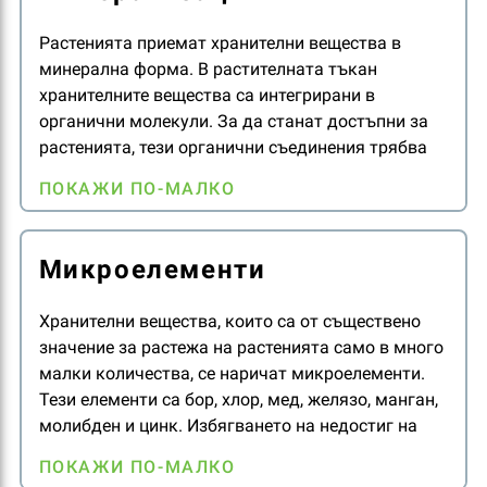
Растенията приемат хранителни вещества в
минерална форма. В растителната тъкан
хранителните вещества са интегрирани в
органични молекули. За да станат достъпни за
растенията, тези органични съединения трябва
да бъдат минерализирани. Минерализацията
ПОКАЖИ ПО-МАЛКО
може да се осъществи както при аеробни, така и
при анаеробни условия.
Микроелементи
Хранителни вещества, които са от съществено
значение за растежа на растенията само в много
малки количества, се наричат микроелементи.
Тези елементи са бор, хлор, мед, желязо, манган,
молибден и цинк. Избягването на недостиг на
микроелементите е също толкова важно, колкото
ПОКАЖИ ПО-МАЛКО
и избягването на недостиг на макроелементи.