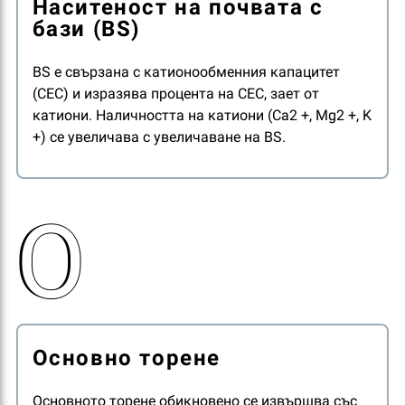
Наситеност на почвата с
CV между 10% и 15% - средно
бази (BS)
CV над 15% - лошо
BS е свързана с катионообменния капацитет
(CEC) и изразява процента на CEC, зает от
катиони. Наличността на катиони (Ca2 +, Mg2 +, K
+) се увеличава с увеличаване на BS.
О
Основно торене
Основното торене обикновено се извършва със