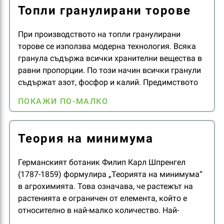
Топли гранулирани торове
При производството на топли гранулирани
торове се използва модерна технология. Всяка
гранула съдържа всички хранителни вещества в
равни пропорции. По този начин всички гранули
съдържат азот, фосфор и калий. Предимството
на това е равномерното разпределение на
ПОКАЖИ ПО-МАЛКО
хранителните вещества на полето. Това е особено
важно за елементи като фосфор, който е почти
напълно неподвижен в почвата. Само чрез
Теория на минимума
използване на сложни гранулирани торове
фосфора може да се разпредели с достатъчна
Германският ботаник Филип Карл Шпренгел
плътност, което е особено важно в началните
(1787-1859) формулира „Теорията на минимума“
етапи от развитието на растенията.
в агрохимията. Това означава, че растежът на
растенията е ограничен от елемента, който е
относително в най-малко количество. Най-
оскъдният ресурс също се нарича минимален