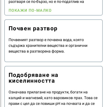
разтваря се по-бързо, но е по-податлив на
образуване на прах. Следователно гранулите се
ПОКАЖИ ПО-МАЛКО
чупят по-лесно и освен това имат по-малък
толеранс към топлината.
Почвен разтвор
Почвеният разтвор е почвена вода, която
съдържа хранителни вещества и органични
вещества в разтворена форма.
Подобряване на
киселинността
Означава прилагане на продукти, богати на
калций и магнезий, като варовиков прах. Това се
прави с цел да се повиши рН на почвата и да се