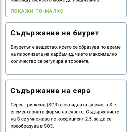
сегрегация по време на транспортиране и
ПОКАЖИ ПО-МАЛКО
съхранение. Гранулите с различни физични
свойства се разхвърлят на различно разстояние.
Следователно моделът на разпръскване и
Съдържание на биурет
особено разпределението на хранителните
вещества на комплексните торове е по-
Биуретът е вещество, което се образува по време
хомогенно, отколкото при смесените торове.
на пиролизата на карбамид, чието максимално
количество се регулира в торовете.
Съдържание на сяра
Серен триоксид (SO3) е оксидната форма, а S е
елементарната форма на сярата. Съдържанието
на S се умножава по коефициент 2.5, за да се
преобразува в SO3.