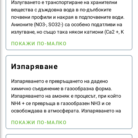
Излугването е транспортиране на хранителни
вещества с дъждовна вода в по-дълбоките
почвени профили и накрая в подпочвените води.
Анионите (NO3-, SO32-) са особено податливи на
излугване, но също така някои катиони (Ca2 +, K
+) могат да бъдат загубени поради излугване.
ПОКАЖИ ПО-МАЛКО
Изпаряване
Изпаряването е превръщането на дадено
химично съединение в газообразна форма.
Изпаряването на амоняк е процесът, при който
NH4 + се превръща в газообразен NH3 и се
освобождава в атмосферата. Изпаряването на
амоняк (NH3) е един от основните механизми за
ПОКАЖИ ПО-МАЛКО
загуба на азот. Почвеното приложение на
карбамид без инкорпориране и високото pH на