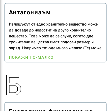
Антагонизъм
Излишъкът от едно хранително вещество може
да доведе до недостиг на друго хранително
вещество. Това може да се случи, когато две
хранителни вещества имат подобен размер и
заряд. Например твърде много желязо (Fe) може
да блокира усвояването на манган (Mn).
ПОКАЖИ ПО-МАЛКО
Магнезият (Mg) може да ограничи абсорбцията
на калций (Ca) (или обратно).
Б