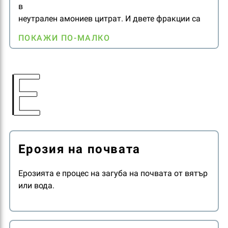
в
неутрален амониев цитрат. И двете фракции са
достъпни за растенията.
ПОКАЖИ ПО-МАЛКО
Водоразтворимият фосфор е веднага достъпен
за растенията, докато разтворимият в
Е
неутрален амониев цитрат става достътен в
кисела среда, като например в областта на
корените.
Този фосфор е по-малко податлив на фиксиране
в почвата и е на разположение на растенията.
Ерозия на почвата
Ерозията е процес на загуба на почвата от вятър
или вода.