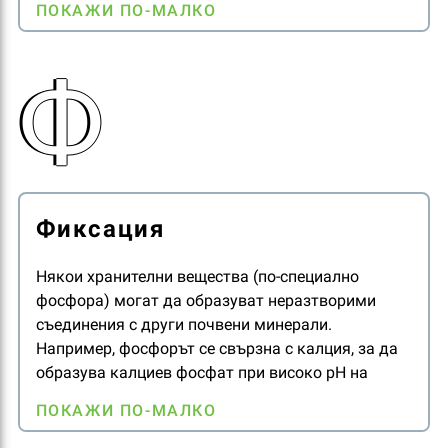
ПОКАЖИ ПО-МАЛКО
фактор. Следователно е от съществено значение
всички хранителни вещества да се доставят в
Ф
подходящото количество.
Фиксация
Някои хранителни вещества (по-специално
фосфора) могат да образуват неразтворими
съединения с други почвени минерали.
Например, фосфорът се свързна с калция, за да
образува калциев фосфат при високо рН на
почвата и с желязо (Fe) и алуминий (Al) при ниско
ПОКАЖИ ПО-МАЛКО
pH на почвата.