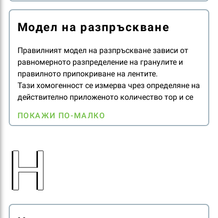
Модел на разпръскване
Правилният модел на разпръскване зависи от
равномерното разпределение на гранулите и
правилното припокриване на лентите.
Тази хомогенност се измерва чрез определяне на
действително приложеното количество тор и се
изразява с коефициент на вариация (CV), който
ПОКАЖИ ПО-МАЛКО
изразява процентното отклонение от моделе на
разпръскване сравнено с равномерното
Н
разпръскване на тора.
CV е дефиниран в Европейски стандарт 13739.
Колкото по-нисък е CV, толкова по-добро е
разпределението. Качеството на
разпределението на торовете се изразява, както
следва:
CV между 0% и 10% - добро