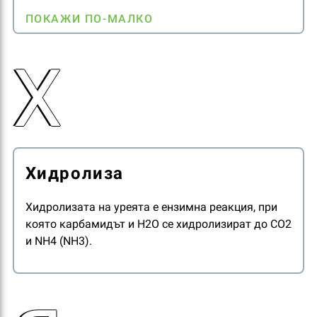
малко податливи на разпрашаване при
ПОКАЖИ ПО-МАЛКО
транспортиране.
Острите ъгли на аморфните гранули могат лесно
Х
да се отчупят, така че делът на праховата
фракция в торбата се увеличава драстично.
Премиум торовете обикновено съдържат гранули
с кръгла форма.
Хидролиза
Хидролизата на уреята е ензимна реакция, при
която карбамидът и H2O се хидролизират до CO2
и NH4 (NH3).