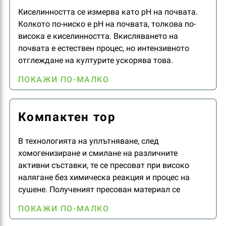
Киселинността се измерва като pH на почвата.
Колкото по-ниско е рН на почвата, толкова по-
висока е киселинността. Вкисляването на
почвата е естествен процес, но интензивното
отглеждане на културите ускорява това.
Използването на амониеви торове е основна
ПОКАЖИ ПО-МАЛКО
причина за вкисляване на почвата. Токсичността
на алуминия и ограничената наличност на
хранителни вещества са последици от високата
Компактен тор
киселинност. Варуването е процес, използван за
борба с вкисляването на почвата, който
В технологията на уплътняване, след
поддържа почвата в диапазон на pH, където
хомогенизиране и смилане на различните
хранителните вещества са достъпни за
активни съставки, те се пресоват при високо
растенията.
налягане без химическа реакция и процес на
сушене. Полученият пресован материал се
превръща в краен продукт с размер на частиците
ПОКАЖИ ПО-МАЛКО
2-7 mm след смилане и градиране. Последният
елемент на процеса е повърхностната обработка,