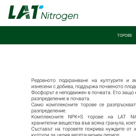
ТОРОВЕ
Редовното подхранване на културите и в
изнесени с добива, поддържа почвеното плод
Фосфорът е неподвижен в почвата. Ето защо
разпределение в почвата.
Само комплексните торове се разпръсква
разпределение.
Комплексните NPK+S торове на LAT Nit
хранителни вещества във всяка гранула, кое
Съставът на торовете покрива нуждите от 
култури за целия вегетационен период.