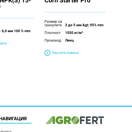
NPK(S) 15-
Corn Starter Pro
)
Размер на
гранулите
2 до 5 мм &gt; 95% mm
 - 6,0 мм 100 % mm
Плътност
1050 кг/м³
Произход
Линц
вече
Научете повече
HАВИГАЦИЯ
Home