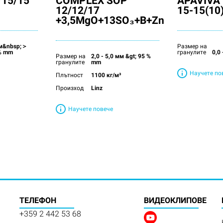
15/15
COMPLEX SOP
APAVIVA 
12/12/17
15-15(10
+3,5MgO+13SO₃+B+Zn
 мм&nbsp;＞
Размер на
% mm
гранулите
0,0
Размер на
2,0 - 5,0 мм &gt; 95 %
гранулите
mm
Научете по
Плътност
1100 кг/м³
Произход
Linz
Научете повече
ТЕЛЕФОН
BИДЕОКЛИПОВЕ
+359 2 442 53 68