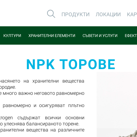
ПРОДУКТИ
ЛОКАЦИИ
КА
КУЛТУРИ
ХРАНИТЕЛНИ ЕЛЕМЕНТИ
СЪВЕТИ И УСЛУГИ
ЕФЕКТ
NPK ТОРОВЕ
насянето на хранителни вещества
ородие.
 е много важно неговото равномерно
т равномерно и осигуряват плътно
rogen съдържат всички основни
то улеснява балансираното торене.
хранителни вещества на различните