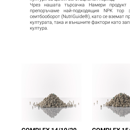
Чрез нашата търсачка Намери продук
препоръчаме най-подходящия NPK тор 
сеитбооборот (NutriGuide®), като се вземат 
културата, така и външните фактори като за
култура.