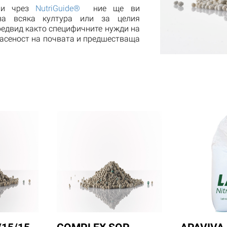
т и чрез
NutriGuide®
ние ще ви
за всяка култура или за целия
предвид както специфичните нужди на
пасеност на почвата и предшестваща