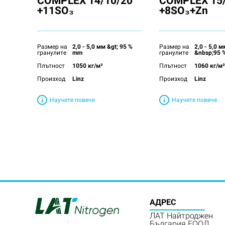
COMPLEX 14/10/20
COMPLEX 15/
+11SO₃
+8SO₃+Zn
Размер на
2,0 - 5,0 мм &gt; 95 %
Размер на
2,0 - 5,0
гранулите
mm
гранулите
&nbsp;95 
Плътност
1050 кг/м³
Плътност
1060 кг/м³
Произход
Linz
Произход
Linz
Научете повече
Научете повече
АДРЕС
ЛАТ Найтроджен
България ЕООД