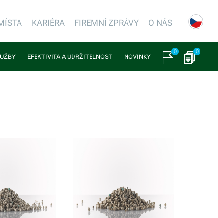
MÍSTA
KARIÉRA
FIREMNÍ ZPRÁVY
O NÁS
0
0
LUŽBY
EFEKTIVITA A UDRŽITELNOST
NOVINKY