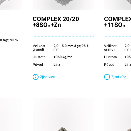
COMPLEX 20/20
COMPLEX
+8SO₃+Zn
+11SO₃
mm &gt; 95 %
Velikost
2,0 - 5,0 mm &gt; 95 %
Velikost
2,0
granulí
mm
granulí
mm
Hustota
1060 kg/m³
Hustota
105
Původ
Linz
Původ
Lin
Zjisti více
Zjisti více