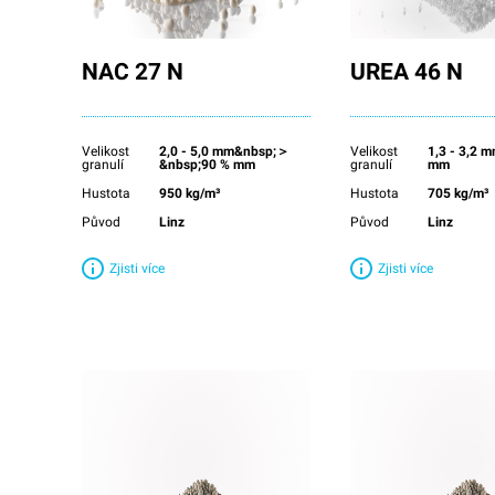
NAC 27 N
UREA 46 N
Velikost
2,0 - 5,0 mm&nbsp;＞
Velikost
1,3 - 3,2 
granulí
&nbsp;90 % mm
granulí
mm
Hustota
950 kg/m³
Hustota
705 kg/m³
Původ
Linz
Původ
Linz
Zjisti více
Zjisti více