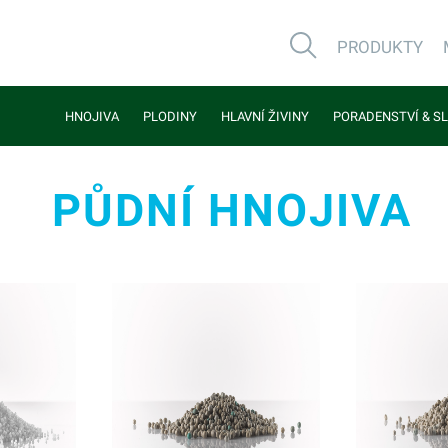
PRODUKTY
HNOJIVA
PLODINY
HLAVNÍ ŽIVINY
PORADENSTVÍ & S
PŮDNÍ HNOJIVA