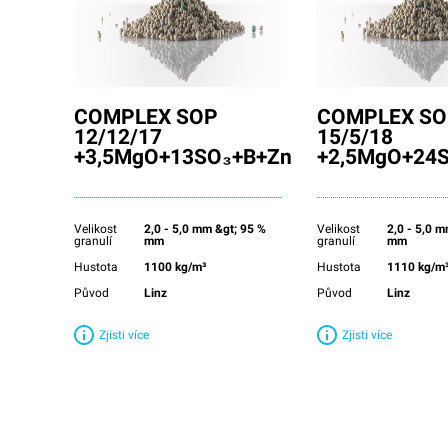
COMPLEX SOP
COMPLEX SO
12/12/17
15/5/18
+3,5MgO+13SO₃+B+Zn
+2,5MgO+24
Velikost
2,0 - 5,0 mm &gt; 95 %
Velikost
2,0 - 5,0 
granulí
mm
granulí
mm
Hustota
1100 kg/m³
Hustota
1110 kg/m
Původ
Linz
Původ
Linz
Zjisti více
Zjisti více