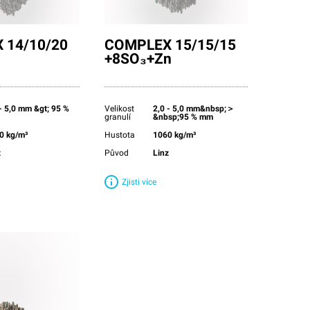
 14/10/20
COMPLEX 15/15/15
+8SO₃+Zn
 - 5,0 mm &gt; 95 %
Velikost
2,0 - 5,0 mm&nbsp;＞
granulí
&nbsp;95 % mm
0 kg/m³
Hustota
1060 kg/m³
z
Původ
Linz
Zjisti více