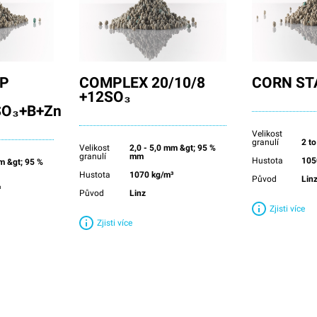
P
COMPLEX 20/10/8
CORN ST
+12SO₃
SO₃+B+Zn
Velikost
granulí
2 t
Velikost
2,0 - 5,0 mm &gt; 95 %
granulí
mm
Hustota
105
mm &gt; 95 %
Hustota
1070 kg/m³
Původ
Lin
³
Původ
Linz
Zjisti více
Zjisti více