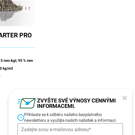
ARTER PRO
o 5 mm &gt; 95 % mm
0 kg/m3
z
×
ZVYŠTE SVÉ VÝNOSY CENNÝMI
INFORMACEMI.
Přihlaste se k odběru našeho bezplatného
1
newsletteru a využijte našich nabídek a informací.