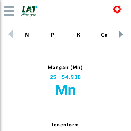
N
P
K
Ca
M
Mangan (Mn)
25
54.938
Mn
Ionenform