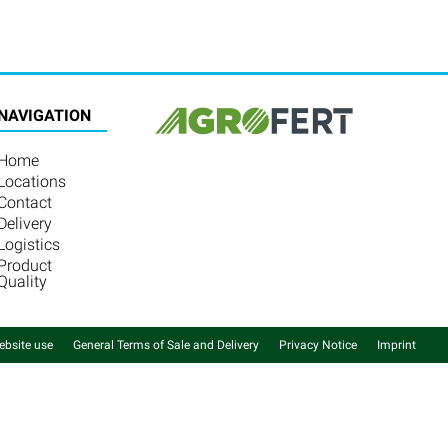
NAVIGATION
Home
Locations
Contact
Delivery
Logistics
Product
Quality
ebsite use
General Terms of Sale and Delivery
Privacy Notice
Imprint