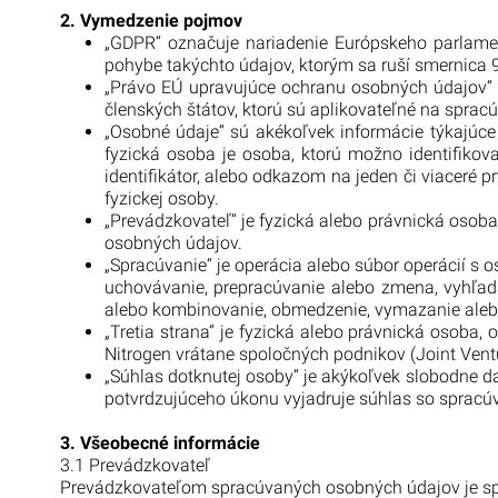
2. Vymedzenie pojmov
„GDPR“ označuje nariadenie Európskeho parlame
pohybe takýchto údajov, ktorým sa ruší smernica 
„Právo EÚ upravujúce ochranu osobných údajov“ o
členských štátov, ktorú sú aplikovateľné na sprac
„Osobné údaje“ sú akékoľvek informácie týkajúce s
fyzická osoba je osoba, ktorú možno identifikova
identifikátor, alebo odkazom na jeden či viaceré pr
fyzickej osoby.
„Prevádzkovateľ“ je fyzická alebo právnická osoba,
osobných údajov.
„Spracúvanie“ je operácia alebo súbor operácií s
uchovávanie, prepracúvanie alebo zmena, vyhľad
alebo kombinovanie, obmedzenie, vymazanie alebo
„Tretia strana“ je fyzická alebo právnická osoba,
Nitrogen vrátane spoločných podnikov (Joint Vent
„Súhlas dotknutej osoby“ je akýkoľvek slobodne d
potvrdzujúceho úkonu vyjadruje súhlas so spracúv
3. Všeobecné informácie
3.1 Prevádzkovateľ
Prevádzkovateľom spracúvaných osobných údajov je spolo