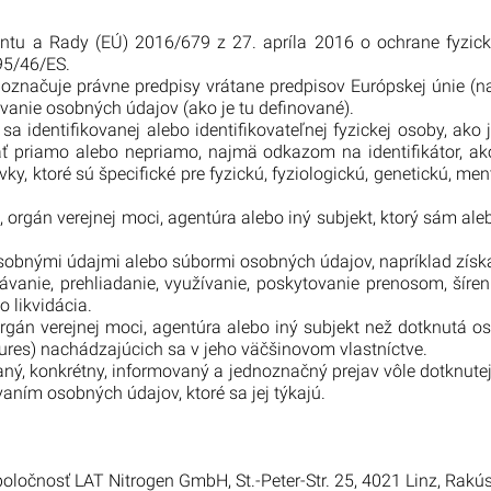
ntu a Rady (EÚ) 2016/679 z 27. apríla 2016 o ochrane fyzic
95/46/ES.
značuje právne predpisy vrátane predpisov Európskej únie (n
úvanie osobných údajov (ako je tu definované).
a identifikovanej alebo identifikovateľnej fyzickej osoby, ako
ť priamo alebo nepriamo, najmä odkazom na identifikátor, ako 
vky, ktoré sú špecifické pre fyzickú, fyziologickú, genetickú, me
 orgán verejnej moci, agentúra alebo iný subjekt, ktorý sám ale
 osobnými údajmi alebo súbormi osobných údajov, napríklad zís
ávanie, prehliadanie, využívanie, poskytovanie prenosom, ší
 likvidácia.
 orgán verejnej moci, agentúra alebo iný subjekt než dotknutá 
ures) nachádzajúcich sa v jeho väčšinovom vlastníctve.
aný, konkrétny, informovaný a jednoznačný prejav vôle dotknut
aním osobných údajov, ktoré sa jej týkajú.
čnosť LAT Nitrogen GmbH, St.-Peter-Str. 25, 4021 Linz, Rakúsko