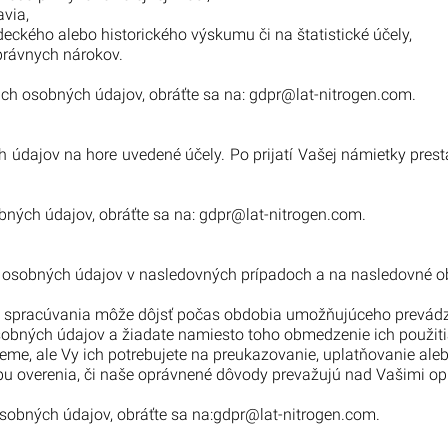
avia,
deckého alebo historického výskumu či na štatistické účely,
právnych nárokov.
ch osobných údajov, obráťte sa na:
gdpr@lat-nitrogen.com.
h údajov na hore uvedené účely. Po prijatí Vašej námietky pre
bných údajov, obráťte sa na:
gdpr@lat-nitrogen.com.
osobných údajov v nasledovných prípadoch a na nasledovné ob
u spracúvania môže dôjsť počas obdobia umožňujúceho prevádzk
sobných údajov a žiadate namiesto toho obmedzenie ich použiti
jeme, ale Vy ich potrebujete na preukazovanie, uplatňovanie al
obu overenia, či naše oprávnené dôvody prevažujú nad Vašimi 
obných údajov, obráťte sa na:
gdpr@lat-nitrogen.com.