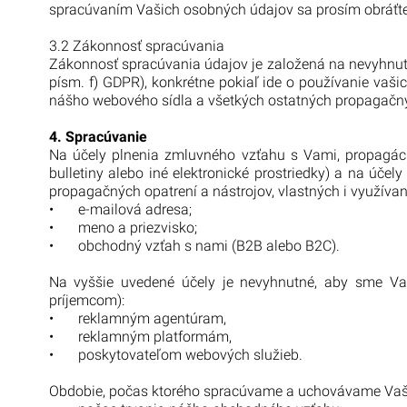
spracúvaním Vašich osobných údajov sa prosím obráťt
3.2 Zákonnosť spracúvania
Zákonnosť spracúvania údajov je založená na nevyhnutn
písm. f) GDPR), konkrétne pokiaľ ide o používanie vaš
nášho webového sídla a všetkých ostatných propagačný
4. Spracúvanie
Na účely plnenia zmluvného vzťahu s Vami, propagáci
bulletiny alebo iné elektronické prostriedky) a na úč
propagačných opatrení a nástrojov, vlastných i využíva
•
e-mailová adresa;
•
meno a priezvisko;
•
obchodný vzťah s nami (B2B alebo B2C).
Na vyššie uvedené účely je nevyhnutné, aby sme Va
príjemcom):
•
reklamným agentúram,
•
reklamným platformám,
•
poskytovateľom webových služieb.
Obdobie, počas ktorého spracúvame a uchovávame Vaše o