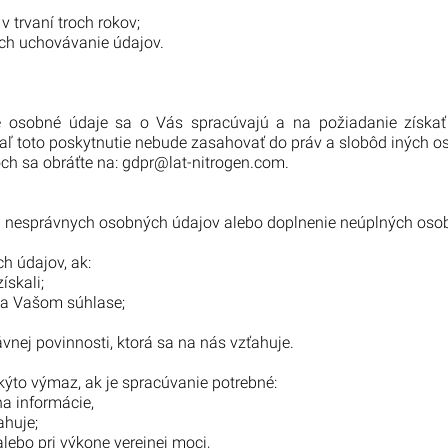
 trvaní troch rokov;
ich uchovávanie údajov.
é osobné údaje sa o Vás spracúvajú a na požiadanie získa
ľ toto poskytnutie nebude zasahovať do práv a slobôd iných o
ch sa obráťte na:
gdpr@lat-nitrogen.com.
nesprávnych osobných údajov alebo doplnenie neúplných osobn
 údajov, ak:
ískali;
 na Vašom súhlase;
nej povinnosti, ktorá sa na nás vzťahuje.
kýto výmaz, ak je spracúvanie potrebné:
na informácie,
ahuje;
alebo pri výkone verejnej moci,