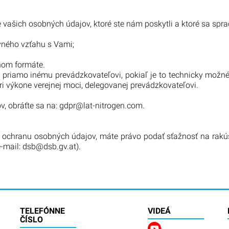
 vašich osobných údajov, ktoré ste nám poskytli a ktoré sa spra
vného vzťahu s Vami;
nom formáte.
 priamo inému prevádzkovateľovi, pokiaľ je to technicky možné
ri výkone verejnej moci, delegovanej prevádzkovateľovi.
, obráťte sa na:
gdpr@lat-nitrogen.com.
a ochranu osobných údajov, máte právo podať sťažnosť na rakú
-mail: dsb@dsb.gv.at).
TELEFÓNNE
VIDEÁ
ČÍSLO