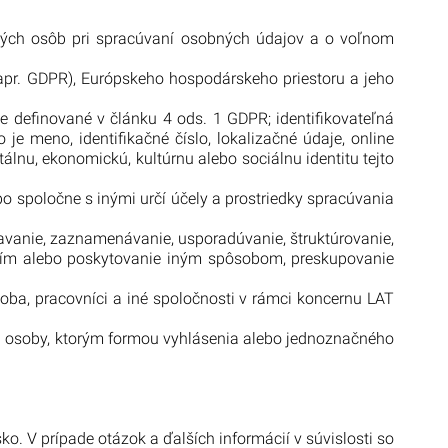
kých osôb pri spracúvaní osobných údajov a o voľnom
apr. GDPR), Európskeho hospodárskeho priestoru a jeho
 je definované v článku 4 ods. 1 GDPR; identifikovateľná
je meno, identifikačné číslo, lokalizačné údaje, online
ntálnu, ekonomickú, kultúrnu alebo sociálnu identitu tejto
bo spoločne s inými určí účely a prostriedky spracúvania
kavanie, zaznamenávanie, usporadúvanie, štruktúrovanie,
rením alebo poskytovanie iným spôsobom, preskupovanie
osoba, pracovníci a iné spoločnosti v rámci koncernu LAT
ej osoby, ktorým formou vyhlásenia alebo jednoznačného
. V prípade otázok a ďalších informácií v súvislosti so