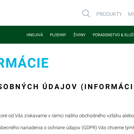
PRODUKTY
M
HNOJIVÁ
PLODINY
ŽIVINY
PORADENSTVO & SLUŽ
RMÁCIE
SOBNÝCH ÚDAJOV (INFORMÁCI
toré od Vás získavame v rámci nášho obchodného vzťahu alebo 
eobecného nariadenia o ochrane údajov (GDPR) Vás chceme týmt