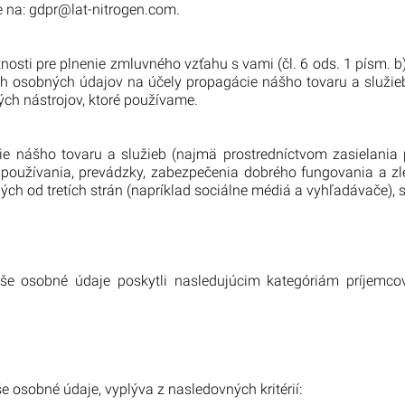
e na:
gdpr@lat-nitrogen.com.
osti pre plnenie zmluvného vzťahu s vami (čl. 6 ods. 1 písm. b
ich osobných údajov na účely propagácie nášho tovaru a služie
ch nástrojov, ktoré používame.
e nášho tovaru a služieb (najmä prostredníctvom zasielania
ely používania, prevádzky, zabezpečenia dobrého fungovania a
ných od tretích strán (napríklad sociálne médiá a vyhľadávače)
še osobné údaje poskytli nasledujúcim kategóriám príjemco
sobné údaje, vyplýva z nasledovných kritérií: