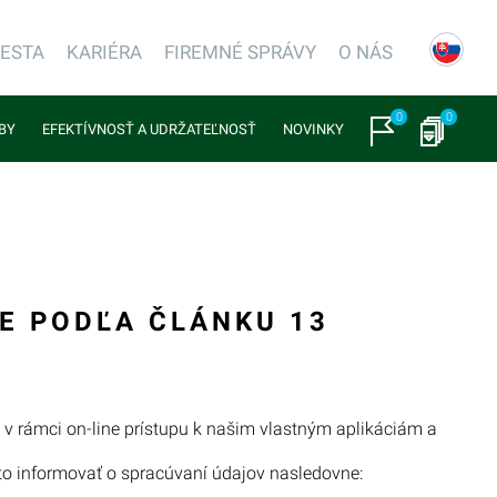
IESTA
KARIÉRA
FIREMNÉ SPRÁVY
O NÁS
0
0
BY
EFEKTÍVNOSŤ A UDRŽATEĽNOSŤ
NOVINKY
E PODĽA ČLÁNKU 13
v rámci on-line prístupu k našim vlastným aplikáciám a
o informovať o spracúvaní údajov nasledovne: