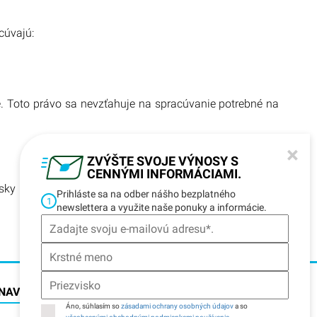
cúvajú:
. Toto právo sa nevzťahuje na spracúvanie potrebné na
×
ZVÝŠTE SVOJE VÝNOSY S
CENNÝMI INFORMÁCIAMI.
sky Úrad pre ochranu osobných údajov (Österreichische
Prihláste sa na odber nášho bezplatného
1
newslettera a využite naše ponuky a informácie.
NAVIGÁCIA
Áno, súhlasím so
zásadami ochrany osobných údajov
a so