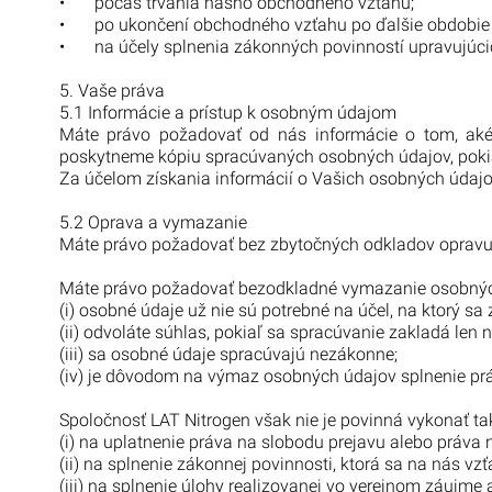
•
počas trvania nášho obchodného vzťahu;
•
po ukončení obchodného vzťahu po ďalšie obdobie v
•
na účely splnenia zákonných povinností upravujúc
5. Vaše práva
5.1 Informácie a prístup k osobným údajom
Máte právo požadovať od nás informácie o tom, ak
poskytneme kópiu spracúvaných osobných údajov, pokia
Za účelom získania informácií o Vašich osobných údajo
5.2 Oprava a vymazanie
Máte právo požadovať bez zbytočných odkladov opravu 
Máte právo požadovať bezodkladné vymazanie osobných
(i) osobné údaje už nie sú potrebné na účel, na ktorý sa z
(ii) odvoláte súhlas, pokiaľ sa spracúvanie zakladá len
(iii) sa osobné údaje spracúvajú nezákonne;
(iv) je dôvodom na výmaz osobných údajov splnenie práv
Spoločnosť LAT Nitrogen však nie je povinná vykonať ta
(i) na uplatnenie práva na slobodu prejavu alebo práva 
(ii) na splnenie zákonnej povinnosti, ktorá sa na nás vzť
(iii) na splnenie úlohy realizovanej vo verejnom záujme 