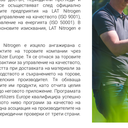
 се осъществяват след официално
ите предприятия на LAT Nitrogen
управление на качеството (ISO 9001),
вление на енергията (ISO 50001). В
оновите изисквания, LAT Nitrogen е
AT Nitrogen е изцяло ангажирана с
ктите на торовите компании чрез
izer Europe. Тя се отнася за торовите
рактики за управление на качеството,
остта при доставката на материали за
одството и съхранението на торове,
елския производител. Тя обхваща
ите им продукти, като отчита целия
 до неговото приложение. Програмата
rtilizers Europe квалифицира успешно
кото ниво програми за качество на
дна асоциация на производителите на
ериодични проверки от трети страни.