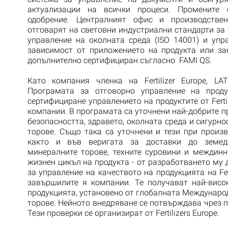
актуализации на всички процеси. Промените
одобрение. Централният офис и производствен
отговарят на световни индустриални стандарти за 
управление на околната среда (ISO 14001) и упра
зависимост от приложението на продукта или зак
допълнително сертифициран съгласно FAMI QS.
Като компания членка на Fertilizer Europe, L
Програмата за отговорно управление на проду
сертифициране управлението на продуктите от Fertil
компании. В програмата са уточнени най-добрите п
безопасността, здравето, околната среда и сигурн
торове. Също така са уточнени и тези при произв
както и във веригата за доставки до земед
минералните торове, техните суровини и междинн
жизнен цикъл на продукта - от разработването му
за управление на качеството на продукцията на Fe
завършилите я компании. Те получават най-висо
продукцията, установено от глобалната Междунаро
торове. Нейното внедряване се потвърждава чрез п
Тези проверки се организират от Fertilizers Europe.