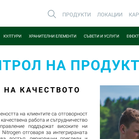
ПРОДУКТИ
ЛОКАЦИИ
КА
КУЛТУРИ
ХРАНИТЕЛНИ ЕЛЕМЕНТИ
СЪВЕТИ И УСЛУГИ
ЕФЕКТ
НТРОЛ НА ПРОДУК
 НА КАЧЕСТВОТО
реността на клиентите са отговорност
 качествена работа и сътрудничество
правление поддържат високите ни
 Nitrogen отговаря за интегрираната
ва достъп, периодични прегледи и