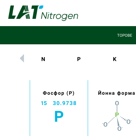
ТОРОВЕ
N
P
K
Фосфор (P)
Йонна форма
15
30.9738
P