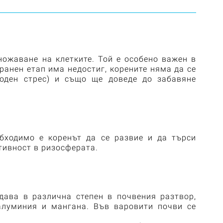
ножаване на клетките. Той е особено важен в
ранен етап има недостиг, корените няма да се
воден стрес) и също ще доведе до забавяне
бходимо е коренът да се развие и да търси
тивност в ризосферата.
дава в различна степен в почвения разтвор,
алуминия и мангана.
Във варовити почви се