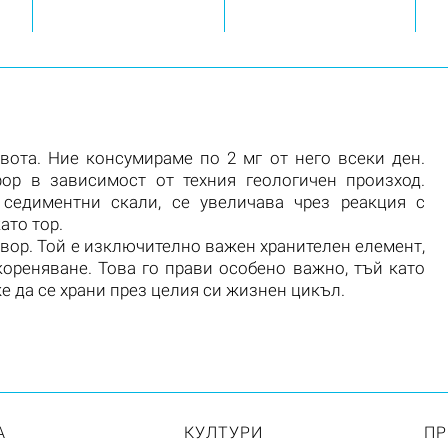
вота. Ние консумираме по 2 мг от него всеки ден.
ор в зависимост от техния геологичен произход.
 седиментни скали, се увеличава чрез реакция с
ато тор.
вор. Той е изключително важен хранителен елемент,
кореняване. Това го прави особено важно, тъй като
же да
се храни през целия си жизнен цикъл.
А
КУЛТУРИ
ПР