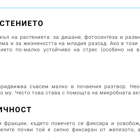
АСТЕНИЕТО
ъл на растенията: за дишане, фотосинтеза и разм
ема и за жизнеността на младия разсад. Ако в този 
ието по-малко устойчиво на стрес (особено на 
придвижва съвсем малко в почвения разтвор. Нео
о му. Често това става с помощта на микробната ак
ИЧНОСТ
 фракции, където повечето се фиксира и освобож
селите почви той е силно фиксиран от желязото, 