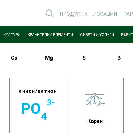
ПРОДУКТИ
ЛОКАЦИИ
КА
КУЛТУРИ
ХРАНИТЕЛНИ ЕЛЕМЕНТИ
СЪВЕТИ И УСЛУГИ
ЕФЕКТ
Ca
Mg
S
B
анион/катион
3-
PO
4
Корен