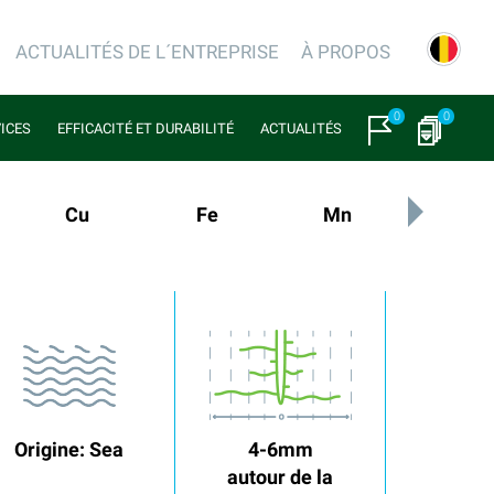
ACTUALITÉS DE L´ENTREPRISE
À PROPOS
0
0
VICES
EFFICACITÉ ET DURABILITÉ
ACTUALITÉS
Cu
Fe
Mn
Mo
Origine: Sea
4-6mm
autour de la