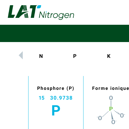
N
P
K
Phosphore (P)
Forme ioniqu
15
30.9738
P