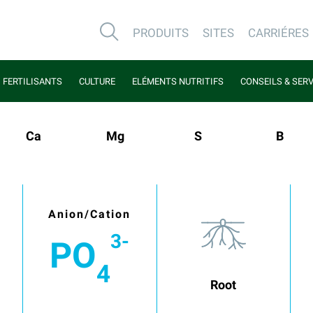
PRODUITS
SITES
CARRIÉRES
FERTILISANTS
CULTURE
ELÉMENTS NUTRITIFS
CONSEILS & SER
Ca
Mg
S
B
e
Anion/Cation
3-
PO
4
Root