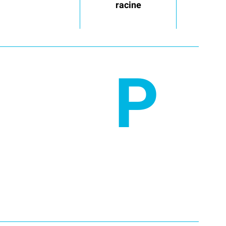
racine
P