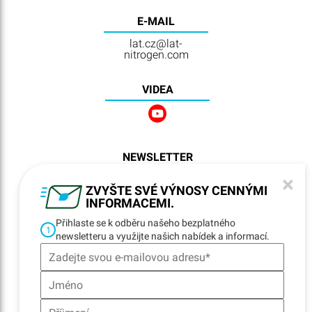
E-MAIL
lat.cz@lat-
nitrogen.com
VIDEA
NEWSLETTER
REGISTRATION
×
ZVYŠTE SVÉ VÝNOSY CENNÝMI
INFORMACEMI.
Přihlaste se k odběru našeho bezplatného
NAVIGACE
1
newsletteru a využijte našich nabídek a informací.
Home
Lokality
Kontakty
E-fakturace