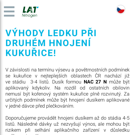
VÝHODY LEDKU PŘI
DRUHÉM HNOJENÍ
KUKUŘICE!
V závislosti na termínu výsevu a povětrnostních podmínek
se kukuřice v nejteplejších oblastech ČR nachází již
ve stádiu 3-4 listů. Dusík formou
NAC 27 N
může být
aplikovaný kdykoliv. Na rozdíl od ostatních obilovin
nemusí být kořenový systém kukuřice plně rozvinutý. Za
určitých podmínek může být hnojení dusíkem aplikované
v jedné dávce před plečkováním.
Doporučujeme provádět hnojeni dusíkem až do stádia 4-5
listů. Následné dávky už nezvyšují výnos, ale mohou být
rizikem při selhání aplikačního zařízení v důsledku