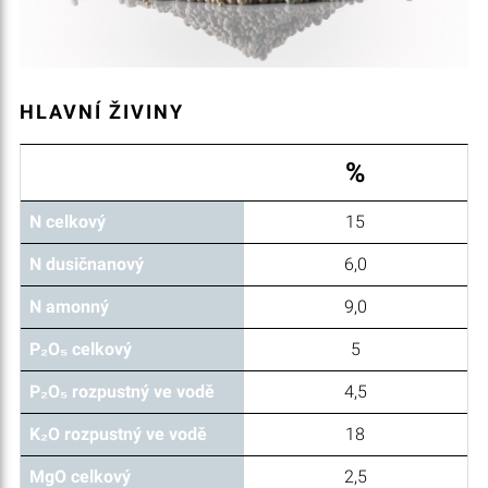
HLAVNÍ ŽIVINY
%
N celkový
15
N dusičnanový
6,0
N amonný
9,0
P₂O₅ celkový
5
P₂O₅ rozpustný ve vodě
4,5
K₂O rozpustný ve vodě
18
MgO celkový
2,5