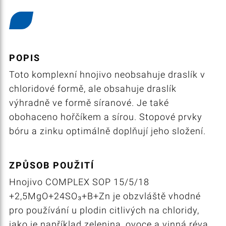
POPIS
Toto komplexní hnojivo neobsahuje draslík v
chloridové formě, ale obsahuje draslík
výhradně ve formě síranové. Je také
obohaceno hořčíkem a sírou. Stopové prvky
bóru a zinku optimálně doplňují jeho složení.
ZPŮSOB POUŽITÍ
Hnojivo COMPLEX SOP 15/5/18
+2,5MgO+24SO₃+B+Zn je obzvláště vhodné
pro používání u plodin citlivých na chloridy,
jako je například zelenina, ovoce a vinná réva,