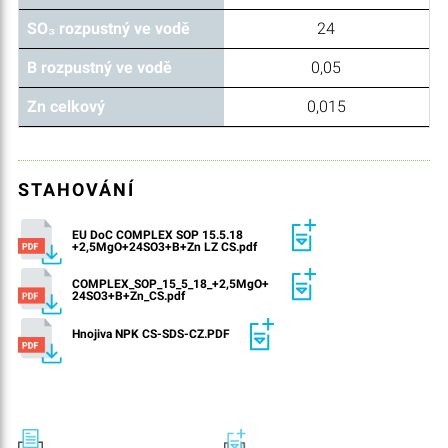
SO₃ rozpustný ve vodě
24
B rozpustný ve vodě
0,05
Zn celkový
0,015
STAHOVÁNÍ
EU DoC COMPLEX SOP 15.5.18
+2,5MgO+24SO3+B+Zn LZ CS.pdf
COMPLEX_SOP_15_5_18_+2,5MgO+
24SO3+B+Zn_CS.pdf
Hnojiva NPK CS-SDS-CZ.PDF