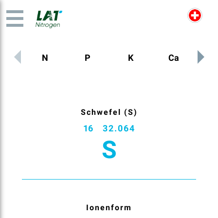
N
P
K
Ca
M
Schwefel (S)
16
32.064
S
Ionenform