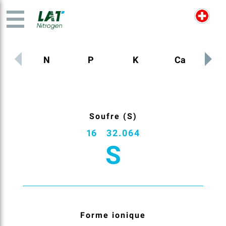
N
P
K
Ca
M
Soufre (S)
16
32.064
S
Forme ionique