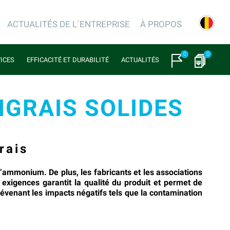
ACTUALITÉS DE L´ENTREPRISE
À PROPOS
0
0
VICES
EFFICACITÉ ET DURABILITÉ
ACTUALITÉS
NGRAIS SOLIDES
rais
’ammonium. De plus, les fabricants et les associations
xigences garantit la qualité du produit et permet de
révenant les impacts négatifs tels que la contamination