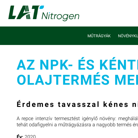
MŰTRÁGYÁK
NÖVÉNYKU
AZ NPK- ÉS KÉN
OLAJTERMÉS ME
Érdemes tavasszal kénes n
A repce intenzív termesztést igénylő növény: meghálál
tehát odafigyelni a műtrágyázásra a nagyobb termés ér
Év:
2020