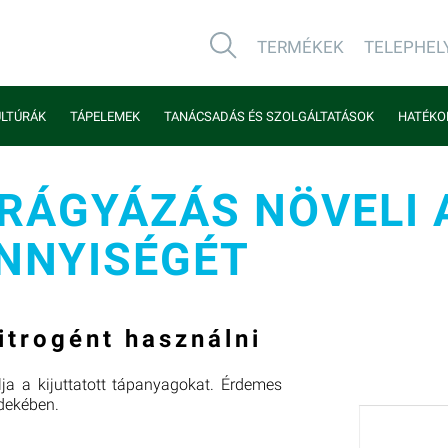
TERMÉKEK
TELEPHEL
LTÚRÁK
TÁPELEMEK
TANÁCSADÁS ÉS SZOLGÁLTATÁSOK
HATÉKO
TRÁGYÁZÁS NÖVELI 
NNYISÉGÉT
itrogént használni
ja a kijuttatott tápanyagokat. Érdemes
dekében.