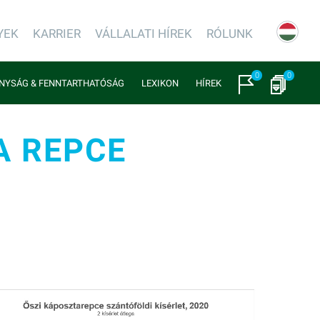
YEK
KARRIER
VÁLLALATI HÍREK
RÓLUNK
0
0
NYSÁG & FENNTARTHATÓSÁG
LEXIKON
HÍREK
A REPCE