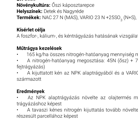
Növénykultúra:
Őszi káposztarepce
Helyszínek:
Detek és Nagyréde
Termékek:
NAC 27 N (MAS), VARIO 23 N +25SO
(N+S),
3
Kísérlet célja
A foszfor-, kálium-, és kéntrágyázás hatásának vizsgál
Műtrágya kezelések
•
165 kg/ha összes nitrogén-hatóanyag mennyiség 
•
A nitrogén-hatóanyag megosztása: 45N (ősz) + 7
fejtrágyázás)
•
A kijuttatott kén az NPK alaptrágyából és a VAR
származott
Eredmények
•
Az NPK alaptrágyázás növelte az olajtermés me
trágyázáshoz képest
•
A tavaszi kénes nitrogén kijuttatás tovább növel
részesült parcellához képest