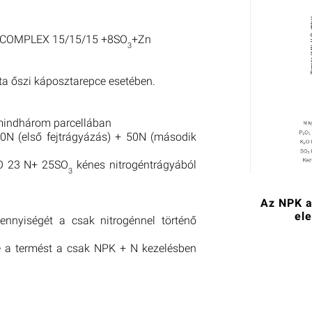
 COMPLEX 15/15/15 +8SO
+Zn
3
ata őszi káposztarepce esetében.
mindhárom parcellában
0N (első fejtrágyázás) + 50N (második
IO 23 N+ 25SO
kénes nitrogéntrágyából
3
Az NPK a
el
nnyiségét a csak nitrogénnel történő
te a termést a csak NPK + N kezelésben