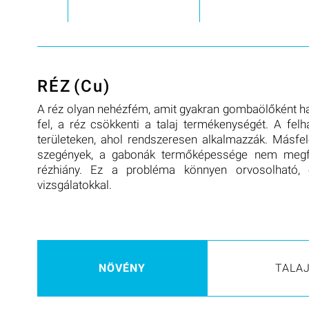
RÉZ
(Cu)
A réz olyan nehézfém, amit gyakran gombaölőként has
fel, a réz csökkenti a talaj termékenységét. A fe
területeken, ahol rendszeresen alkalmazzák. Másfel
szegények, a gabonák termőképessége nem megfe
rézhiány. Ez a probléma könnyen orvosolható, 
vizsgálatokkal.
NÖVÉNY
TALA