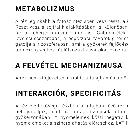
METABOLIZMUS
A réz leginkább a fotoszintézisben vesz részt, a 
Részt vesz a sejtfal kialakításában is, különösen
be a fehérjeszintézis során is. Gabonafélék
levélcsúcsszáradás) a beporzási zavarokig terje
gátolja a rizoszférában, ami a gyökerek fejlődés
termékenységi és táplálkozási zavarokat okozhat,
A FELVÉTEL MECHANIZMUSA
A réz nem kifejezetten mobilis a talajban és a n
INTERAKCIÓK, SPECIFICITÁS
A réz elérhetősége részben a talajban lévő réz
befolyásolják, mint az antagonizmusok általi
gyökérzónában. A nyomelemek közti negatív kö
nyomelemeket a szinergiahatás eléréséhez. LAT 