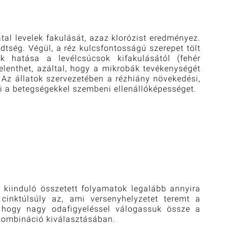
atal levelek fakulását, azaz klorózist eredményez.
üdtség. Végül, a réz kulcsfontosságú szerepet tölt
k hatása a levélcsúcsok kifakulásától (fehér
elenthet, azáltal, hogy a mikrobák tevékenységét
. Az állatok szervezetében a rézhiány növekedési,
ti a betegségekkel szembeni ellenállóképességet.
 kiinduló összetett folyamatok legalább annyira
cinktúlsúly az, ami versenyhelyzetet teremt a
, hogy nagy odafigyeléssel válogassuk össze a
kombináció kiválasztásában.