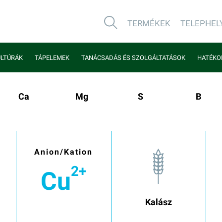
TERMÉKEK
TELEPHEL
LTÚRÁK
TÁPELEMEK
TANÁCSADÁS ÉS SZOLGÁLTATÁSOK
HATÉKO
Ca
Mg
S
B
Anion/Kation
2+
Cu
Kalász