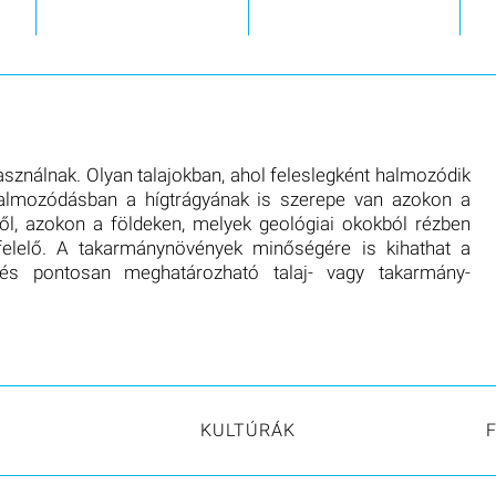
ználnak. Olyan talajokban, ahol feleslegként halmozódik
lhalmozódásban a hígtrágyának is szerepe van azokon a
ől, azokon a földeken, melyek geológiai okokból rézben
lelő. A takarmánynövények minőségére is kihathat a
és pontosan meghatározható talaj- vagy takarmány-
J
KULTÚRÁK