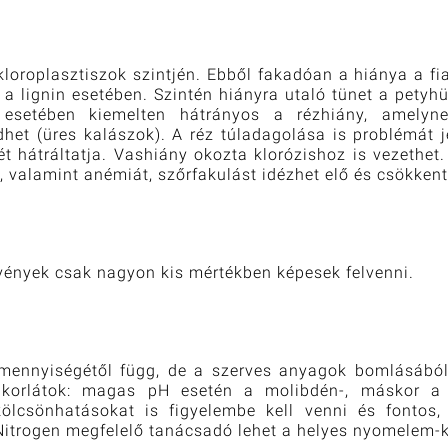
kloroplasztiszok szintjén. Ebből fakadóan a hiánya a fi
 a lignin esetében. Szintén hiányra utaló tünet a petyh
 esetében kiemelten hátrányos a rézhiány, amelyne
dhet (üres kalászok). A réz túladagolása is problémát j
ét hátráltatja. Vashiány okozta klorózishoz is vezethet
 valamint anémiát, szőrfakulást idézhet elő és csökken
övények csak nagyon kis mértékben képesek felvenni.
 mennyiségétől függ, de a szerves anyagok bomlásából
 korlátok: magas pH esetén a molibdén-, máskor a 
lcsönhatásokat is figyelembe kell venni és fontos
Nitrogen megfelelő tanácsadó lehet a helyes nyomelem-