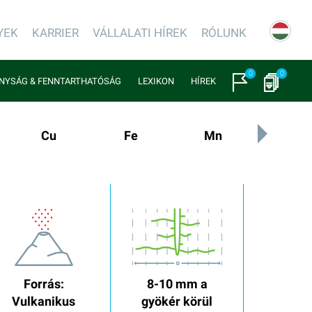
YEK
KARRIER
VÁLLALATI HÍREK
RÓLUNK
0
0
NYSÁG & FENNTARTHATÓSÁG
LEXIKON
HÍREK
Cu
Fe
Mn
Mo
Forrás:
8-10 mm a
Vulkanikus
gyökér körül