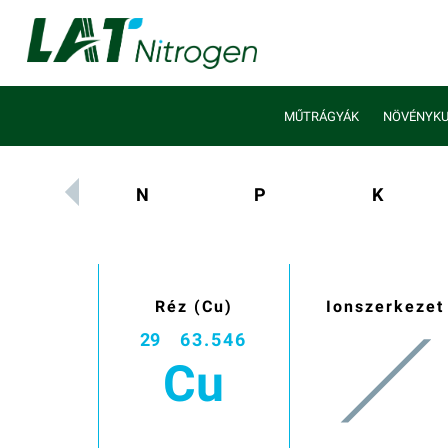
MŰTRÁGYÁK
NÖVÉNYKU
N
P
K
Réz (Cu)
Ionszerkezet
29
63.546
Cu