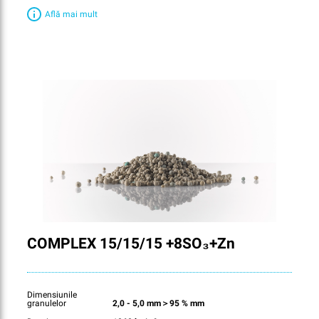
Află mai mult
COMPLEX 15/15/15 +8SO₃+Zn
Dimensiunile
granulelor
2,0 - 5,0 mm＞95 % mm