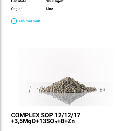
Densitate
1060 kg/m³
Origine
Linz
Află mai mult
COMPLEX SOP 12/12/17
+3,5MgO+13SO₃+B+Zn