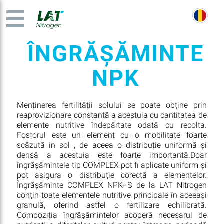
ÎNGRĂȘĂMINTE
NPK
Menținerea fertilității solului se poate obține prin
reaprovizionare constantă a acestuia cu cantitatea de
elemente nutritive îndepărtate odată cu recolta.
Fosforul este un element cu o mobilitate foarte
scăzută in sol , de aceea o distribuție uniformă și
densă a acestuia este foarte importantă.Doar
îngrășămintele tip COMPLEX pot fi aplicate uniform și
pot asigura o distribuție corectă a elementelor.
Îngrășăminte COMPLEX NPK+S de la LAT Nitrogen
conțin toate elementele nutritive principale în aceeași
granulă, oferind astfel o fertilizare echilibrată.
Compoziția îngrășămintelor acoperă necesarul de