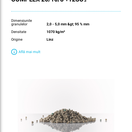
Dimensiunile
granulelor
2,0 - 5,0 mm &gt; 95 % mm
Densitate
1070 kg/m³
Origine
Linz
Află mai mult