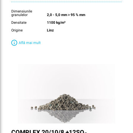
Dimensiunile
granulelor
2,0 - 5,0 mm＞95 % mm
Densitate
1100 kg/m³
Origine
Linz
Află mai mult
COMPLEX 20/10/8 +12SO₃