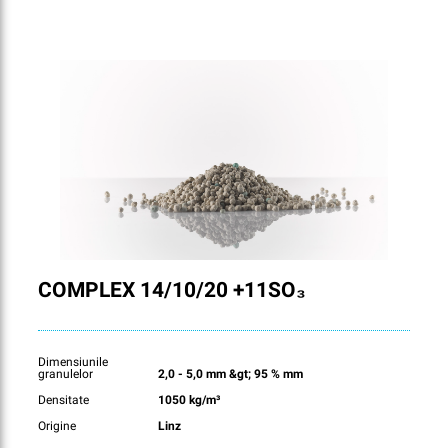
COMPLEX 14/10/20 +11SO₃
Dimensiunile
granulelor
2,0 - 5,0 mm &gt; 95 % mm
Densitate
1050 kg/m³
Origine
Linz