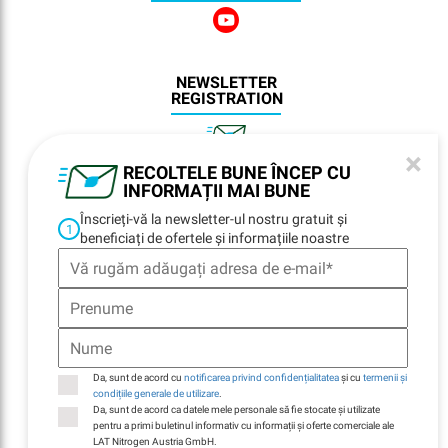
NEWSLETTER
REGISTRATION
×
RECOLTELE BUNE ÎNCEP CU
NAVIGARE
INFORMAȚII MAI BUNE
Înscrieți-vă la newsletter-ul nostru gratuit și
Home
1
beneficiați de ofertele și informațiile noastre
Locații
Contacte
E-Billing
Durabilitate
Companie
Da, sunt de acord cu
notificarea privind confidențialitatea
și cu
termenii și
condițiile generale de utilizare
.
Da, sunt de acord ca datele mele personale să fie stocate și utilizate
pentru a primi buletinul informativ cu informații și oferte comerciale ale
LAT Nitrogen Austria GmbH.