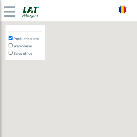
Production site
Warehouse
Sales office