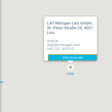
LAT Nitrogen Linz GmbH,
St. Peter-Straße 25, 4021
Linz
Austria
lat@lat-nitrogen.com
+43 732 / 6915-0
Linz
im