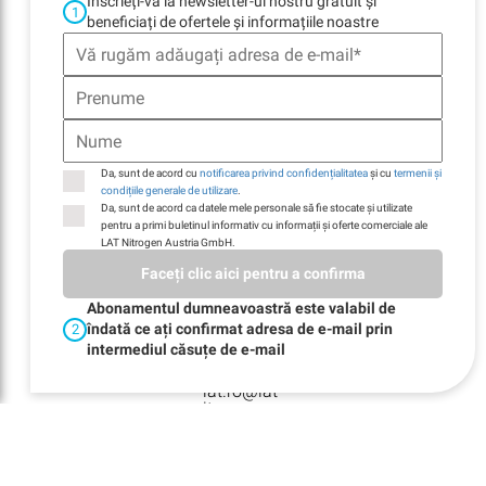
Înscrieți-vă la newsletter-ul nostru gratuit și
1
beneficiați de ofertele și informațiile noastre
ADRESA
LAT Nitrogen
România s.r.l.
Str.-Maria Rosetti 6
et.8 sector 2
Da, sunt de acord cu
notificarea privind confidențialitatea
și cu
termenii și
020485 București,
condițiile generale de utilizare
.
România
Da, sunt de acord ca datele mele personale să fie stocate și utilizate
pentru a primi buletinul informativ cu informații și oferte comerciale ale
LAT Nitrogen Austria GmbH.
TELEFON
Faceți clic aici pentru a confirma
+40 21 212 32 68
Abonamentul dumneavoastră este valabil de
îndată ce ați confirmat adresa de e-mail prin
2
intermediul căsuțe de e-mail
E-MAIL
lat.ro@lat-
nitrogen.com
VIDEOCLIPURI