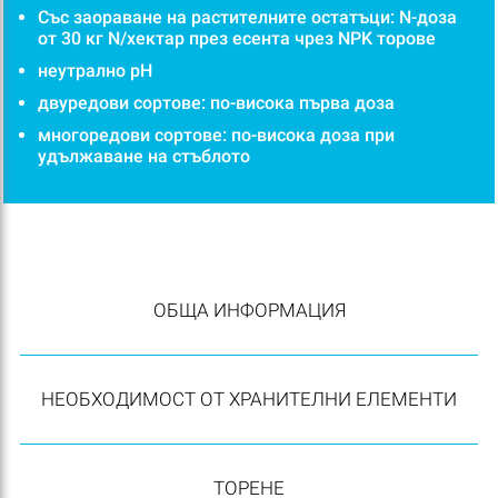
Със заораване на растителните остатъци: N-доза
от 30 кг N/хектар през есента чрез NPK торове
неутрално pH
двуредови сортове: по-висока първа доза
многоредови сортове: по-висока доза при
удължаване на стъблото
ОБЩА ИНФОРМАЦИЯ
НЕОБХОДИМОСТ ОТ ХРАНИТЕЛНИ ЕЛЕМЕНТИ
ТОРЕНЕ