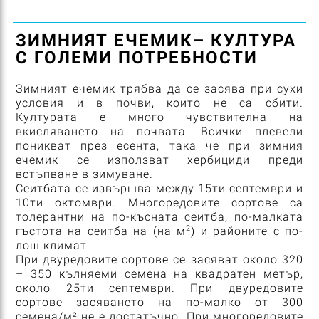
ЗИМНИЯТ ЕЧЕМИК– КУЛТУРА
С ГОЛЕМИ ПОТРЕБНОСТИ
Зимният ечемик трябва да се засява при сухи
условия и в почви, които не са сбити.
Културата е много чувствителна на
вкисляването на почвата. Всички плевели
поникват през есента, така че при зимния
ечемик се използват хербициди преди
встъпване в зимуване.
Сеитбата се извършва между 15ти септември и
10ти октомври. Многоредовите сортове са
толерантни на по-късната сеитба, по-малката
2
гъстота на сеитба на (на м
) и районите с по-
лош климат.
При двуредовите сортове се засяват около 320
– 350 кълняеми семена на квадратен метър,
около 25ти септември. При двуредовите
сортове засяването на по-малко от 300
семена/м² не е достатъчно. При многоредовите