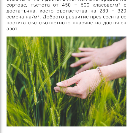
сортове, гъстота от 450 – 600 класове/м² е
достатъчна, което съответства на 280 – 320
семена на/м². Доброто развитие през есента се
постига със съответното внасяне на достъпен
азот.