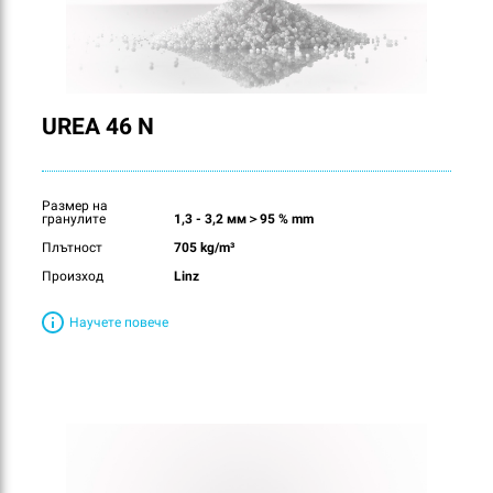
UREA 46 N
Размер на
гранулите
1,3 - 3,2 мм＞95 % mm
Плътност
705 kg/m³
Произход
Linz
Научете повече