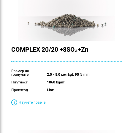
COMPLEX 20/20 +8SO₃+Zn
Размер на
гранулите
2,0 - 5,0 мм &gt; 95 % mm
Плътност
1060 kg/m³
Произход
Linz
Научете повече