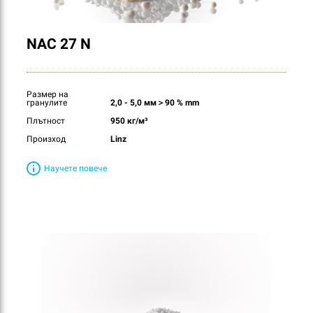
NAC 27 N
Размер на
гранулите
2,0 - 5,0 мм＞90 % mm
Плътност
950 кг/м³
Произход
Linz
Научете повече