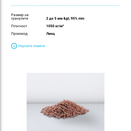
Размер на
гранулите
2 до 5 мм &gt; 95% mm
Плътност
1050 кг/м³
Произход
Линц
Научете повече