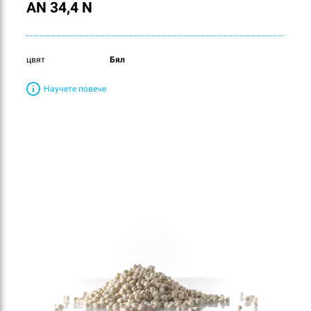
AN 34,4 N
цвят
Бял
Научете повече