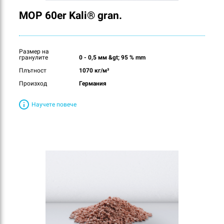
MOP 60er Kali® gran.
Размер на
гранулите
0 - 0,5 мм &gt; 95 % mm
Плътност
1070 кг/м³
Произход
Германия
Научете повече