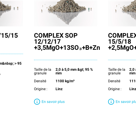
15/15
COMPLEX SOP
COMPLEX
12/12/17
15/5/18
+3,5MgO+13SO₃+B+Zn
+2,5MgO
 mm&nbsp;＞95
Taille de la
2,0 à 5,0 mm &gt; 95 %
Taille de la
2,0
granule
mm
granule
mm
³
Densité
1100 kg/m³
Densité
111
Origine :
Linz
Origine :
Lin
En savoir plus
En savoir pl