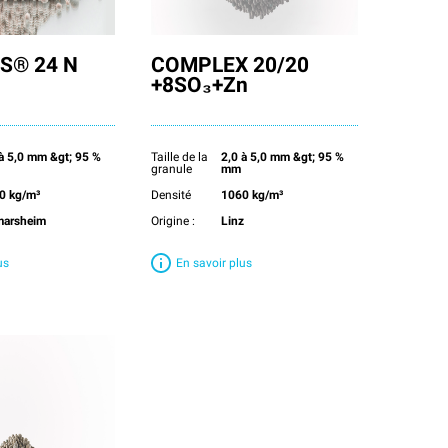
S® 24 N
COMPLEX 20/20
+8SO₃+Zn
 à 5,0 mm &gt; 95 %
Taille de la
2,0 à 5,0 mm &gt; 95 %
granule
mm
0 kg/m³
Densité
1060 kg/m³
marsheim
Origine :
Linz
us
En savoir plus