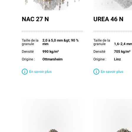
NAC 27 N
UREA 46 N
Taille de la
2,0 à 5,0 mm &gt; 90 %
Taille de la
granule
mm
granule
1,6-2,4 m
Densité
990 kg/m³
Densité
705 kg/m³
Origine :
Ottmarsheim
Origine :
Linz
En savoir plus
En savoir plus