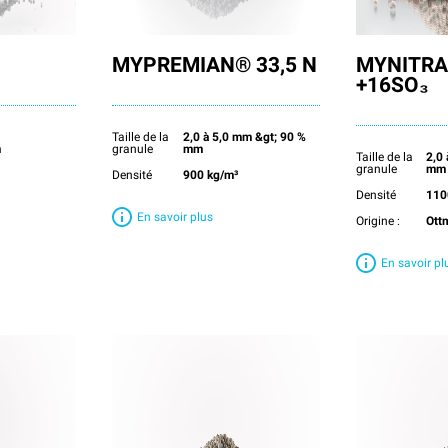
MYPREMIAN® 33,5 N
MYNITRA
+16SO₃
Taille de la
2,0 à 5,0 mm &gt; 90 %
m
granule
mm
Taille de la
2,0
granule
mm
Densité
900 kg/m³
Densité
110
En savoir plus
Origine :
Ott
En savoir pl