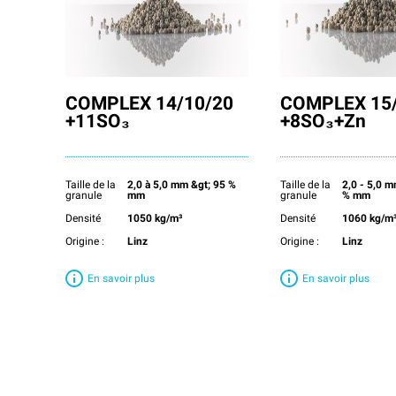
COMPLEX 14/10/20
COMPLEX 15/
+11SO₃
+8SO₃+Zn
Taille de la
2,0 à 5,0 mm &gt; 95 %
Taille de la
2,0 - 5,0
granule
mm
granule
% mm
Densité
1050 kg/m³
Densité
1060 kg/m
Origine :
Linz
Origine :
Linz
En savoir plus
En savoir plus