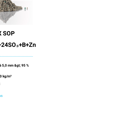
 SOP
+24SO₃+B+Zn
 à 5,0 mm &gt; 95 %
0 kg/m³
z
us