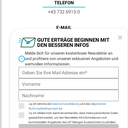
TELEFON
+43 732 6915-0
E-MAIL
×
lat@lat-nitrogen.com
GUTE ERTRÄGE BEGINNEN MIT
DEN BESSEREN INFOS
MEHR ENTDECKEN
Melde dich für unseren kostenlosen Newsletter an
und profitiere von unseren exklusiven Angeboten und
1
wertvollen Informationen.
NEWSLETTER
REGISTRATION
Ja, ich stimme der
Datenschutzerklärung
und den
allgemeinen
Nutzungsbedingungen
zu.
Ja, ich erkläre mich damit einverstanden, dass meine persönlichen Daten
gespeichert werden, um den Newsletter mit Informationen und
kommerziellen Angeboten der LAT Nitrogen Austria GmbH zu erhalten.
NAVIGATION