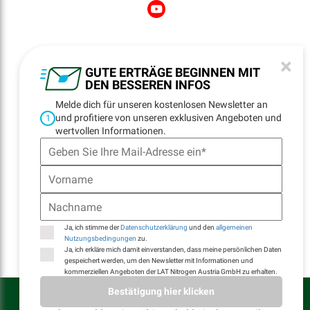
NEWSLETTER
×
REGISTRATION
GUTE ERTRÄGE BEGINNEN MIT
DEN BESSEREN INFOS
Melde dich für unseren kostenlosen Newsletter an
und profitiere von unseren exklusiven Angeboten und
1
NAVIGATION
wertvollen Informationen.
Startseite
Standorte
Kontakt
E-Billing
Ja, ich stimme der
Datenschutzerklärung
und den
allgemeinen
Nutzungsbedingungen
zu.
Ja, ich erkläre mich damit einverstanden, dass meine persönlichen Daten
gespeichert werden, um den Newsletter mit Informationen und
kommerziellen Angeboten der LAT Nitrogen Austria GmbH zu erhalten.
LAT Nitrogen Austria GmbH © Alle Rechte vorbehalten
Bestätigung hier klicken