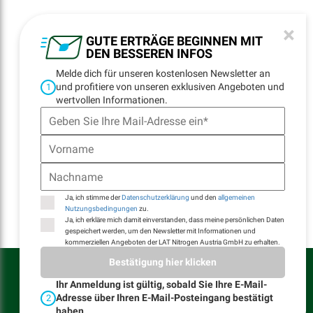
NEWSLETTER
×
REGISTRATION
GUTE ERTRÄGE BEGINNEN MIT
DEN BESSEREN INFOS
Melde dich für unseren kostenlosen Newsletter an
und profitiere von unseren exklusiven Angeboten und
1
NAVIGATION
wertvollen Informationen.
Startseite
Standorte
Kontakt
E-Billing
Ja, ich stimme der
Datenschutzerklärung
und den
allgemeinen
Nutzungsbedingungen
zu.
Ja, ich erkläre mich damit einverstanden, dass meine persönlichen Daten
gespeichert werden, um den Newsletter mit Informationen und
kommerziellen Angeboten der LAT Nitrogen Austria GmbH zu erhalten.
LAT Nitrogen Austria GmbH © Alle Rechte vorbehalten
Bestätigung hier klicken
Ihr Anmeldung ist gültig, sobald Sie Ihre E-Mail-
Allgemeine Nutzungsbedingungen
Allgemeine Verkaufs- und Lieferbedingungen
Adresse über Ihren E-Mail-Posteingang bestätigt
2
Datenschutzerklärung
haben.