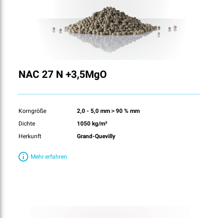
NAC 27 N +3,5MgO
Korngröße
2,0 - 5,0 mm＞90 % mm
Dichte
1050 kg/m³
Herkunft
Grand-Quevilly
Mehr erfahren