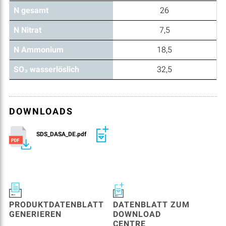
N gesamt
26
N Nitrat
7,5
N Ammonium
18,5
SO₃ wasserlöslich
32,5
DOWNLOADS
SDS_DASA_DE.pdf
PRODUKTDATENBLATT
DATENBLATT ZUM
GENERIEREN
DOWNLOAD
CENTRE