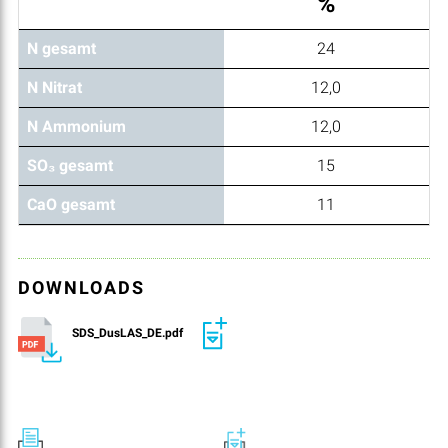
%
N gesamt
24
N Nitrat
12,0
N Ammonium
12,0
SO₃ gesamt
15
CaO gesamt
11
DOWNLOADS
SDS_DusLAS_DE.pdf