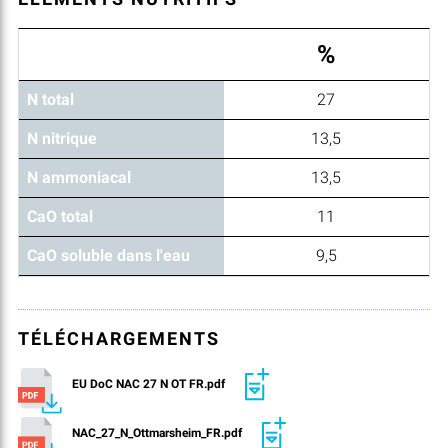
%
N total
27
N nitrique
13,5
N ammoniacal
13,5
CaO total
11
CaO soluble dans l'eau
9,5
TÉLÉCHARGEMENTS
EU DoC NAC 27 N OT FR.pdf
NAC_27_N_Ottmarsheim_FR.pdf