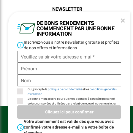
NEWSLETTER
REGISTRATION
×
DE BONS RENDEMENTS
COMMENCENT PAR UNE BONNE
INFORMATION
NAVIGATION
Inscrivez-vous à notre newsletter gratuite et profitez
1
de nos offres et informations
Home
Sites
Contact
E-Billing
Oui, j’accepte la
politique de confidentialité
et les
conditions générales
d’utilisation
.
Je donne mon accord pour que mes données à caractère personnel
soient conservées et utilisées dans le but de recevoir notre newsletter.
LAT Nitrogen Austria GmbH © Tous droits réservés
Cliquez ici pour confirmer
Votre abonnement est valide dès que vous avez
Conditions générales d’utilisation du site
Conditions Générales de Vente et de Livraison
confirmé votre adresse e-mail via votre boîte de
2
Règles de confidentialité
réception.