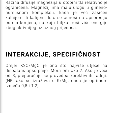
Razina difuzije magnezija u otopini tla relativno je
ograničena. Magnezij ima malu ulogu u glineno-
humusnom kompleksu, kada je već zasićen
kalcijem ili kalijem. Isto se odnosi na apsorpciju
putem korijena, na koju biljka troši više energije
zbog aktivnijeg uzlaznog prijenosa.
INTERAKCIJE, SPECIFIČNOST
Omjer K2O/MgO je ono što najviše utječe na
disbalans apsorpcije. Mora biti oko 2. Ako je veći
od 3, preporučuje se provedba korektivnih radnji.
(NB: ako se izražava u K/Mg, onda je optimum
između 0,8 i 1,2)