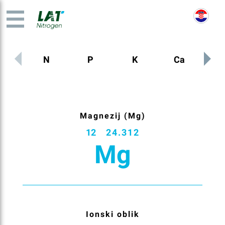
N
P
K
Ca
M
Magnezij (Mg)
12
24.312
Mg
Ionski oblik