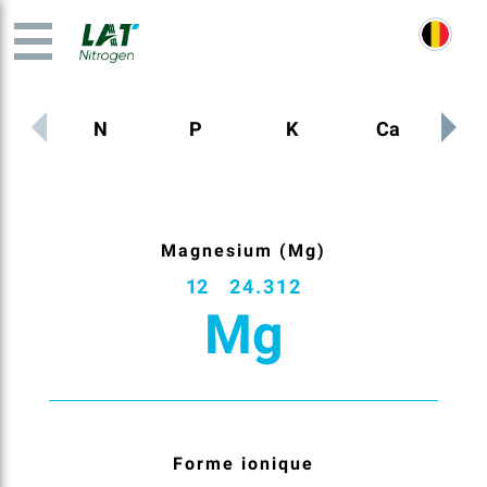
N
P
K
Ca
M
Magnesium (Mg)
12
24.312
Mg
Forme ionique