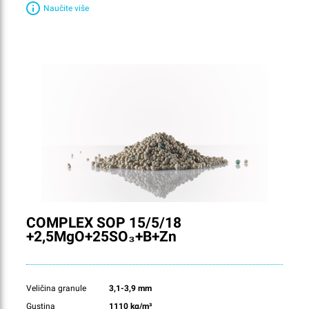
Naučite više
COMPLEX SOP 15/5/18
+2,5MgO+25SO₃+B+Zn
Veličina granule
3,1-3,9 mm
Gustina
1110 kg/m³