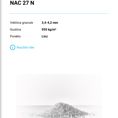
NAC 27 N
Veličina granule
3,4-4,2 mm
Gustina
950 kg/m³
Poreklo
Linz
Naučite više