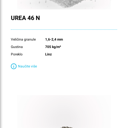
UREA 46 N
Veličina granule
1,6-2,4 mm
Gustina
705 kg/m³
Poreklo
Linz
Naučite više