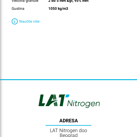
Veličina granule
2 do 5 mm &gt; 95% mm
Gustina
1050 kg/m3
Naučite više
ADRESA
LAT Nitrogen doo
Beograd