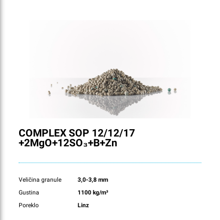
COMPLEX SOP 12/12/17
+2MgO+12SO₃+B+Zn
Veličina granule
3,0-3,8 mm
Gustina
1100 kg/m³
Poreklo
Linz