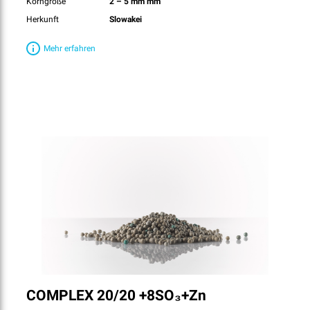
Korngröße
2 – 5 mm mm
Herkunft
Slowakei
Mehr erfahren
COMPLEX 20/20 +8SO₃+Zn