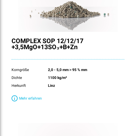
COMPLEX SOP 12/12/17
+3,5MgO+13SO₃+B+Zn
Korngröße
2,0 - 5,0 mm＞95 % mm
Dichte
1100 kg/m³
Herkunft
Linz
Mehr erfahren