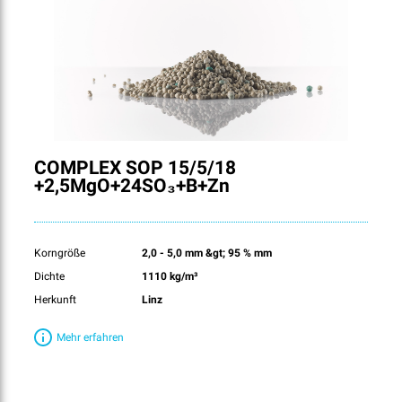
COMPLEX SOP 15/5/18
+2,5MgO+24SO₃+B+Zn
Korngröße
2,0 - 5,0 mm &gt; 95 % mm
Dichte
1110 kg/m³
Herkunft
Linz
Mehr erfahren