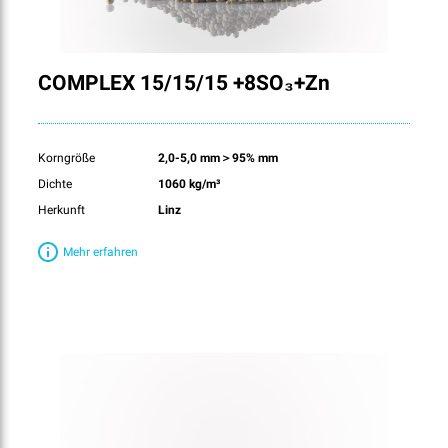
COMPLEX 15/15/15 +8SO₃+Zn
Korngröße
2,0-5,0 mm＞95% mm
Dichte
1060 kg/m³
Herkunft
Linz
Mehr erfahren