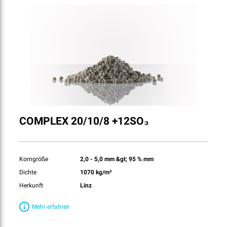
COMPLEX 20/10/8 +12SO₃
Korngröße
2,0 - 5,0 mm &gt; 95 % mm
Dichte
1070 kg/m³
Herkunft
Linz
Mehr erfahren