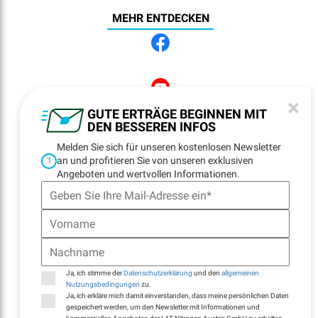
MEHR ENTDECKEN
×
GUTE ERTRÄGE BEGINNEN MIT
DEN BESSEREN INFOS
NEWSLETTER
REGISTRATION
Melden Sie sich für unseren kostenlosen Newsletter
an und profitieren Sie von unseren exklusiven
1
Angeboten und wertvollen Informationen.
NAVIGATION
Startseite
Standorte
Kontakt
Ja, ich stimme der
Datenschutzerklärung
und den
allgemeinen
E-Billing
Nutzungsbedingungen
zu.
Ja, ich erkläre mich damit einverstanden, dass meine persönlichen Daten
gespeichert werden, um den Newsletter mit Informationen und