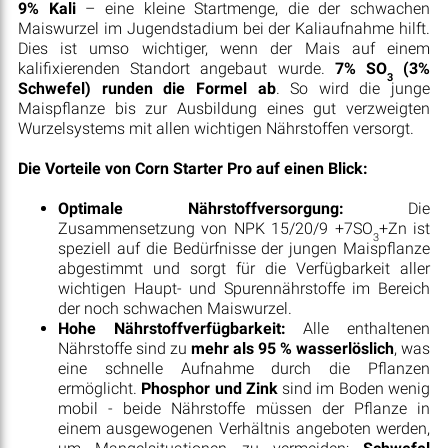
9% Kali
– eine kleine Startmenge, die der schwachen
Maiswurzel im Jugendstadium bei der Kaliaufnahme hilft.
Dies ist umso wichtiger, wenn der Mais auf einem
kalifixierenden Standort angebaut wurde.
7% SO
(3%
3
Schwefel) runden die Formel ab
. So wird die junge
Maispflanze bis zur Ausbildung eines gut verzweigten
Wurzelsystems mit allen wichtigen Nährstoffen versorgt.
Die Vorteile von Corn Starter Pro auf einen Blick
:
Optimale Nährstoffversorgung:
Die
Zusammensetzung von NPK 15/20/9 +7SO
+Zn ist
3
speziell auf die Bedürfnisse der jungen Maispflanze
abgestimmt und sorgt für die Verfügbarkeit aller
wichtigen Haupt- und Spurennährstoffe im Bereich
der noch schwachen Maiswurzel.
Hohe Nährstoffverfügbarkeit:
Alle enthaltenen
Nährstoffe sind zu
mehr als 95 % wasserlöslich
, was
eine schnelle Aufnahme durch die Pflanzen
ermöglicht.
Phosphor und Zink
sind im Boden wenig
mobil - beide Nährstoffe müssen der Pflanze in
einem ausgewogenen Verhältnis angeboten werden,