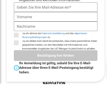
E-MAIL
Angeboten und wertvollen Informationen.
lat@lat-nitrogen.com
MEHR ENTDECKEN
Ja, ich stimme der
Datenschutzerklärung
und den
allgemeinen
Nutzungsbedingungen
zu.
Ja, ich erkläre mich damit einverstanden, dass meine persönlichen Daten
gespeichert werden, um den Newsletter mit Informationen und
kommerziellen Angeboten der LAT Nitrogen Austria GmbH zu erhalten.
Bestätigung hier klicken
NEWSLETTER
REGISTRATION
Ihr Anmeldung ist gültig, sobald Sie Ihre E-Mail-
Adresse über Ihren E-Mail-Posteingang bestätigt
2
haben.
NAVIGATION
Startseite
Standorte
Kontakt
E-Billing