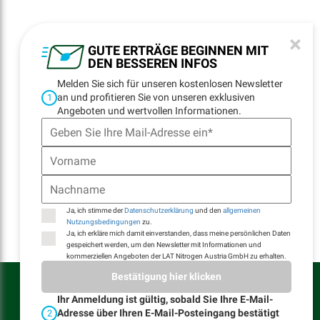
NEWSLETTER
×
REGISTRATION
GUTE ERTRÄGE BEGINNEN MIT
DEN BESSEREN INFOS
Melden Sie sich für unseren kostenlosen Newsletter
an und profitieren Sie von unseren exklusiven
1
NAVIGATION
Angeboten und wertvollen Informationen.
Startseite
Standorte
Kontakt
E-Billing
Ja, ich stimme der
Datenschutzerklärung
und den
allgemeinen
Nutzungsbedingungen
zu.
Ja, ich erkläre mich damit einverstanden, dass meine persönlichen Daten
gespeichert werden, um den Newsletter mit Informationen und
kommerziellen Angeboten der LAT Nitrogen Austria GmbH zu erhalten.
LAT Nitrogen Austria GmbH © Alle Rechte vorbehalten
Bestätigung hier klicken
Ihr Anmeldung ist gültig, sobald Sie Ihre E-Mail-
Allgemeine Nutzungsbedingungen
Allgemeine Verkaufs- und Lieferbedingungen
Adresse über Ihren E-Mail-Posteingang bestätigt
2