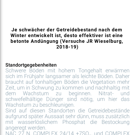
Je schwächer der Getreidebestand nach dem 
Winter entwickelt ist, desto effektiver ist eine 
betonte Andüngung (Versuche JR Wieselburg, 
2018-19)
Standortgegebenheiten
Schwere Böden mit hohem Tongehalt erwärmen
sich im Frühjahr langsamer als leichte Böden. Daher
braucht auf tonhaltigen Böden die Vegetation mehr
Zeit, um in Schwung zu kommen und nachhaltig mit
dem Wachstum zu beginnen. Nitrat- und
schwefelhältige Dünger sind nötig, um hier das
Wachstum zu beschleunigen.
Sind auf diesen Standorten die Getreidebestände
aufgrund später Aussaat sehr dünn, muss zusätzlich
mit wasserlöslichem Phosphat die Bestockung
angeregt werden.
NAC 27 N, COMPLEX 24/14 +7SO
, und COMPLEX