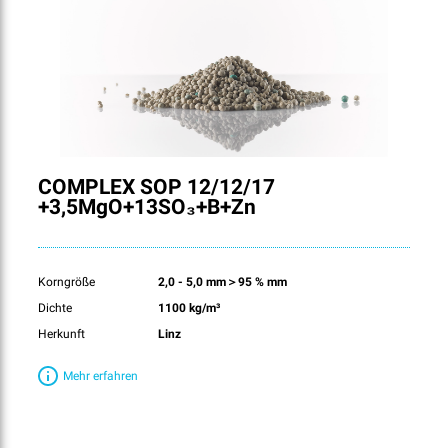
COMPLEX SOP 12/12/17
+3,5MgO+13SO₃+B+Zn
Korngröße
2,0 - 5,0 mm＞95 % mm
Dichte
1100 kg/m³
Herkunft
Linz
Mehr erfahren