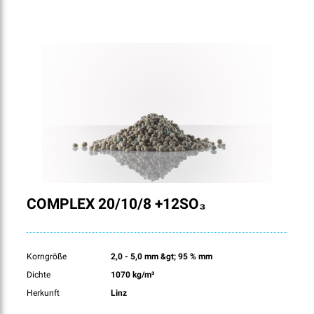
COMPLEX 20/10/8 +12SO₃
Korngröße
2,0 - 5,0 mm &gt; 95 % mm
Dichte
1070 kg/m³
Herkunft
Linz