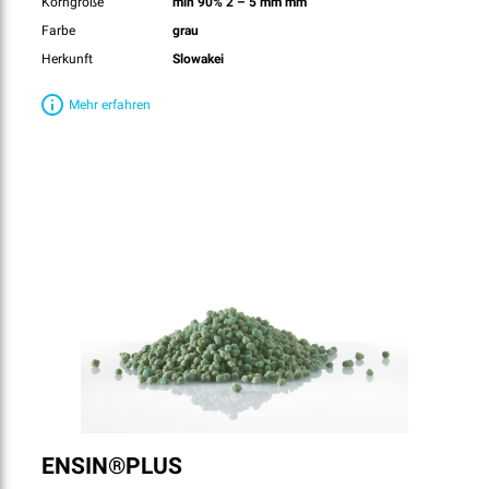
Korngröße
min 90% 2 – 5 mm mm
Farbe
grau
Herkunft
Slowakei
Mehr erfahren
ENSIN®PLUS