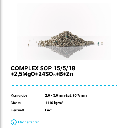
COMPLEX SOP 15/5/18
+2,5MgO+24SO₃+B+Zn
Korngröße
2,0 - 5,0 mm &gt; 95 % mm
Dichte
1110 kg/m³
Herkunft
Linz
Mehr erfahren