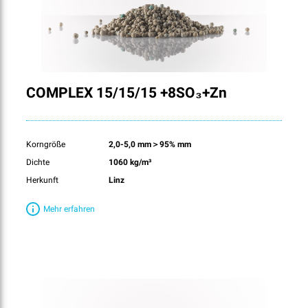
COMPLEX 15/15/15 +8SO₃+Zn
Korngröße
2,0-5,0 mm＞95% mm
Dichte
1060 kg/m³
Herkunft
Linz
Mehr erfahren