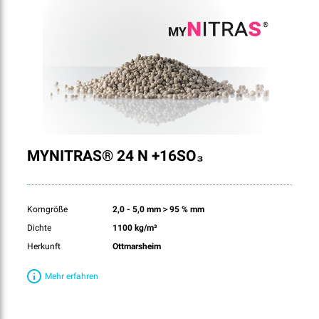
MYNITRAS® 24 N +16SO₃
Korngröße
2,0 - 5,0 mm＞95 % mm
Dichte
1100 kg/m³
Herkunft
Ottmarsheim
Mehr erfahren