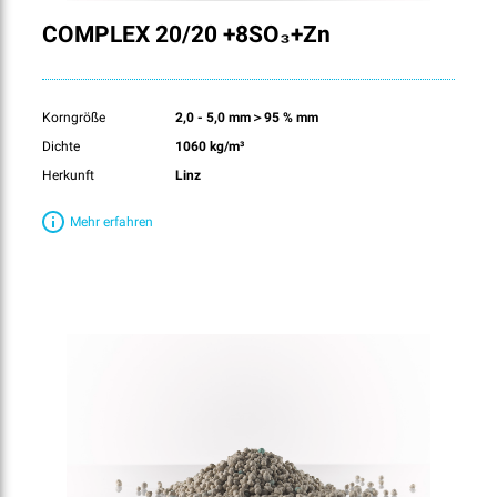
COMPLEX 20/20 +8SO₃+Zn
Korngröße
2,0 - 5,0 mm＞95 % mm
Dichte
1060 kg/m³
Herkunft
Linz
Mehr erfahren