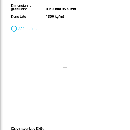
Dimensiunile
granulelor
0 la 5 mm 95 % mm
Densitate
1300 kg/m3
Află mai mult
Patentkali®