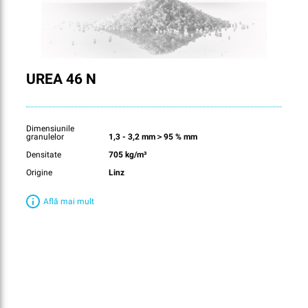
UREA 46 N
Dimensiunile
granulelor
1,3 - 3,2 mm＞95 % mm
Densitate
705 kg/m³
Origine
Linz
Află mai mult