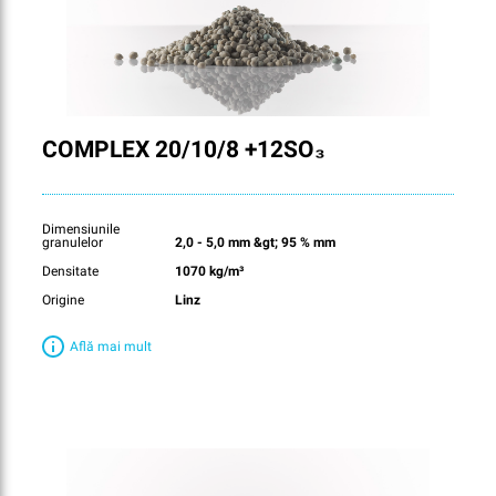
COMPLEX 20/10/8 +12SO₃
Dimensiunile
granulelor
2,0 - 5,0 mm &gt; 95 % mm
Densitate
1070 kg/m³
Origine
Linz
Află mai mult