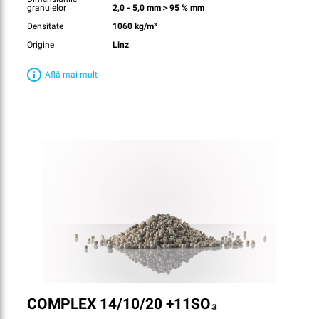
granulelor
2,0 - 5,0 mm＞95 % mm
Densitate
1060 kg/m³
Origine
Linz
Află mai mult
COMPLEX 14/10/20 +11SO₃