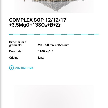
COMPLEX SOP 12/12/17
+3,5MgO+13SO₃+B+Zn
Dimensiunile
granulelor
2,0 - 5,0 mm＞95 % mm
Densitate
1100 kg/m³
Origine
Linz
Află mai mult