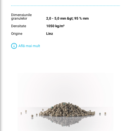
Dimensiunile
granulelor
2,0 - 5,0 mm &gt; 95 % mm
Densitate
1050 kg/m³
Origine
Linz
Află mai mult