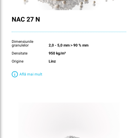
NAC 27 N
Dimensiunile
granulelor
2,0 - 5,0 mm＞90 % mm
Densitate
950 kg/m³
Origine
Linz
Află mai mult