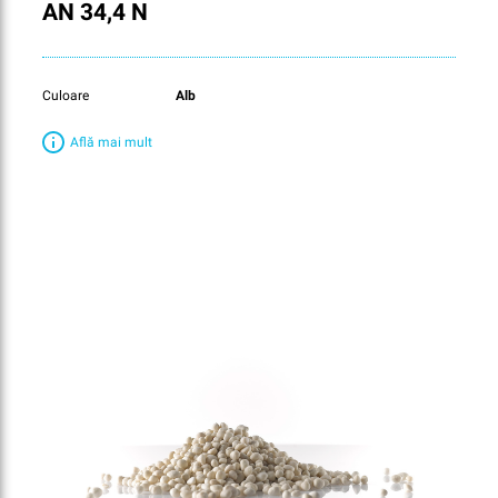
AN 34,4 N
Culoare
Alb
Află mai mult