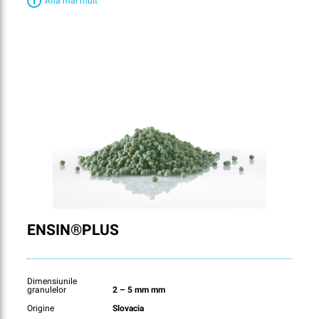
Află mai mult
ENSIN®PLUS
Dimensiunile
granulelor
2 – 5 mm mm
Origine
Slovacia