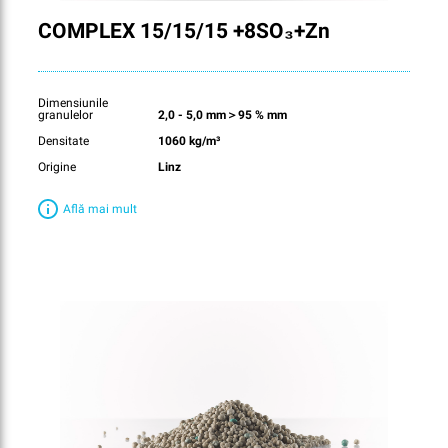
COMPLEX 15/15/15 +8SO₃+Zn
Dimensiunile
granulelor
2,0 - 5,0 mm＞95 % mm
Densitate
1060 kg/m³
Origine
Linz
Află mai mult