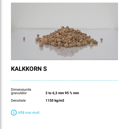
KALKKORN S
Dimensiunile
granulelor
2 to 6,3 mm 95 % mm
Densitate
1150 kg/m3
Află mai mult