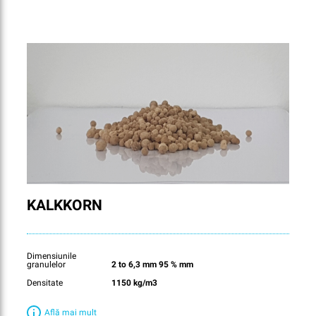
KALKKORN
Dimensiunile
granulelor
2 to 6,3 mm 95 % mm
Densitate
1150 kg/m3
Află mai mult