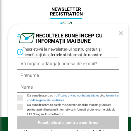
NEWSLETTER
REGISTRATION
×
RECOLTELE BUNE ÎNCEP CU
NAVIGARE
INFORMAȚII MAI BUNE
Înscrieți-vă la newsletter-ul nostru gratuit și
Home
1
beneficiați de ofertele și informațiile noastre
Locații
Contacte
E-Billing
Durabilitate
Companie
Da, sunt de acord cu
notificarea privind confidențialitatea
și cu
termenii și
condițiile generale de utilizare
.
Da, sunt de acord ca datele mele personale să fie stocate și utilizate
pentru a primi buletinul informativ cu informații și oferte comerciale ale
LAT Nitrogen Austria GmbH.
LAT Nitrogen Austria GmbH © Toate drepturile rezervate
Faceți clic aici pentru a confirma