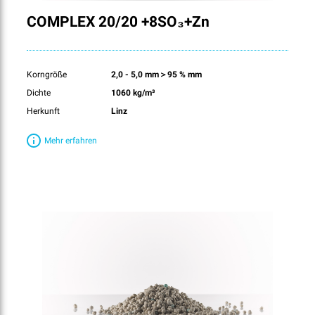
COMPLEX 20/20 +8SO₃+Zn
Korngröße
2,0 - 5,0 mm＞95 % mm
Dichte
1060 kg/m³
Herkunft
Linz
Mehr erfahren