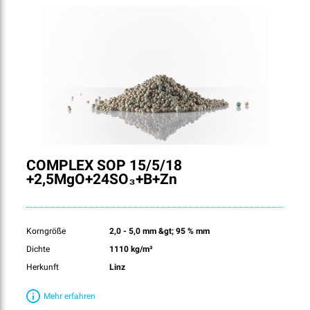
COMPLEX SOP 15/5/18
+2,5MgO+24SO₃+B+Zn
Korngröße
2,0 - 5,0 mm &gt; 95 % mm
Dichte
1110 kg/m³
Herkunft
Linz
Mehr erfahren