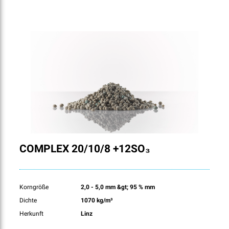
COMPLEX 20/10/8 +12SO₃
Korngröße
2,0 - 5,0 mm &gt; 95 % mm
Dichte
1070 kg/m³
Herkunft
Linz