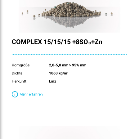
COMPLEX 15/15/15 +8SO₃+Zn
Korngröße
2,0-5,0 mm＞95% mm
Dichte
1060 kg/m³
Herkunft
Linz
Mehr erfahren