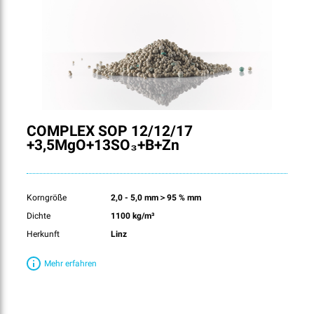
COMPLEX SOP 12/12/17
+3,5MgO+13SO₃+B+Zn
Korngröße
2,0 - 5,0 mm＞95 % mm
Dichte
1100 kg/m³
Herkunft
Linz
Mehr erfahren