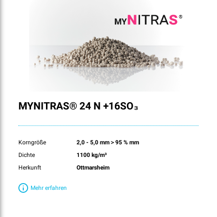
MYNITRAS® 24 N +16SO₃
Korngröße
2,0 - 5,0 mm＞95 % mm
Dichte
1100 kg/m³
Herkunft
Ottmarsheim
Mehr erfahren