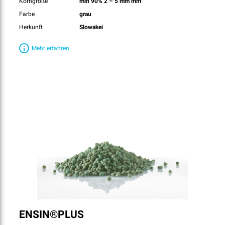
Korngröße
min 90% 2 – 5 mm mm
Farbe
grau
Herkunft
Slowakei
Mehr erfahren
ENSIN®PLUS