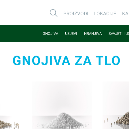
PROIZVODI
LOKACIJE
KA
GNOJIVA
USJEVI
HRANJIVA
SAVJETI I 
GNOJIVA ZA TLO