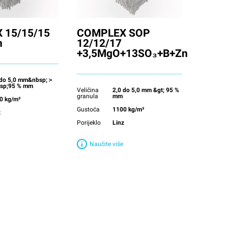
 15/15/15
COMPLEX SOP
n
12/12/17
+3,5MgO+13SO₃+B+Zn
 do 5,0 mm&nbsp;＞
sp;95 % mm
Veličina
2,0 do 5,0 mm &gt; 95 %
granula
mm
0 kg/m³
Gustoća
1100 kg/m³
z
Porijeklo
Linz
Naučite više