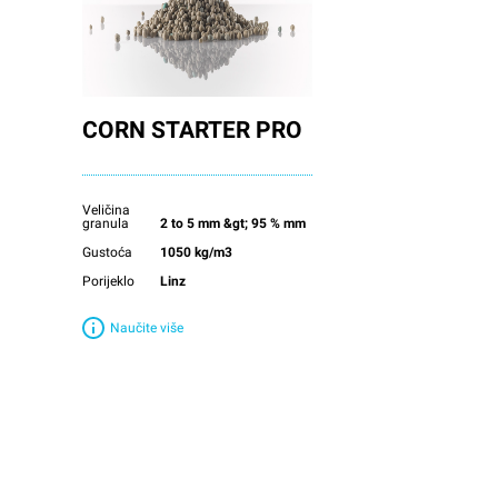
CORN STARTER PRO
Veličina
granula
2 to 5 mm &gt; 95 % mm
Gustoća
1050 kg/m3
Porijeklo
Linz
Naučite više