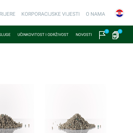
RIJERE
KORPORACIJSKE VIJESTI
O NAMA
0
0
USLUGE
UČINKOVITOST I ODRŽIVOST
NOVOSTI