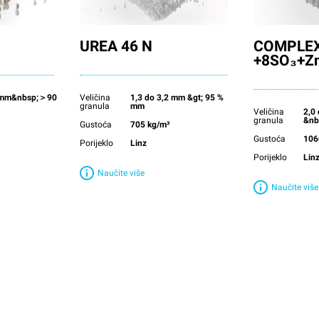
UREA 46 N
COMPLEX
+8SO₃+Z
0 mm&nbsp;＞90
Veličina
1,3 do 3,2 mm &gt; 95 %
granula
mm
Veličina
2,0
granula
&nb
Gustoća
705 kg/m³
Gustoća
106
Porijeklo
Linz
Porijeklo
Lin
Naučite više
Naučite više