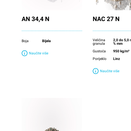
AN 34,4 N
NAC 27 N
Veličina
2,0 do 5,
Boja
Bijela
granula
% mm
Gustoća
950 kg/m³
Naučite više
Porijeklo
Linz
Naučite više