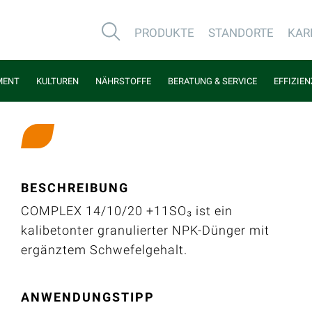
PRODUKTE
STANDORTE
KAR
MENT
KULTUREN
NÄHRSTOFFE
BERATUNG & SERVICE
EFFIZIE
BESCHREIBUNG
COMPLEX 14/10/20 +11SO₃ ist ein
kalibetonter granulierter NPK-Dünger mit
ergänztem Schwefelgehalt.
ANWENDUNGSTIPP