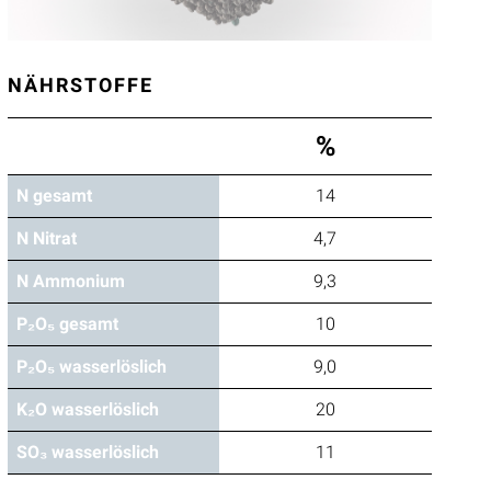
NÄHRSTOFFE
%
N gesamt
14
N Nitrat
4,7
N Ammonium
9,3
P₂O₅ gesamt
10
P₂O₅ wasserlöslich
9,0
K₂O wasserlöslich
20
SO₃ wasserlöslich
11