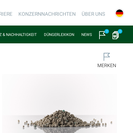
RIERE
KONZERNNACHRICHTEN
ÜBER UNS
0
0
NZ & NACHHALTIGKEIT
DÜNGERLEXIKON
NEWS
MERKEN