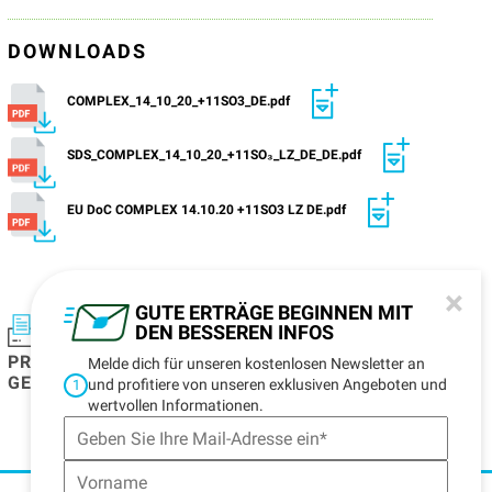
DOWNLOADS
COMPLEX_14_10_20_+11SO3_DE.pdf
SDS_COMPLEX_14_10_20_+11SO₃_LZ_DE_DE.pdf
EU DoC COMPLEX 14.10.20 +11SO3 LZ DE.pdf
×
GUTE ERTRÄGE BEGINNEN MIT
DEN BESSEREN INFOS
PRODUKTDATENBLATT
DATENBLATT ZUM
Melde dich für unseren kostenlosen Newsletter an
GENERIEREN
DOWNLOAD
und profitiere von unseren exklusiven Angeboten und
1
CENTRE
wertvollen Informationen.
HINZUFÜGEN