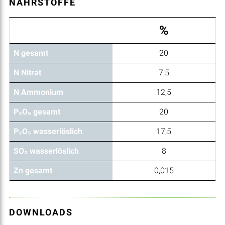
NÄHRSTOFFE
%
N gesamt
20
N Nitrat
7,5
N Ammonium
12,5
P₂O₅ gesamt
20
P₂O₅ wasserlöslich
17,5
SO₃ wasserlöslich
8
Zn gesamt
0,015
DOWNLOADS