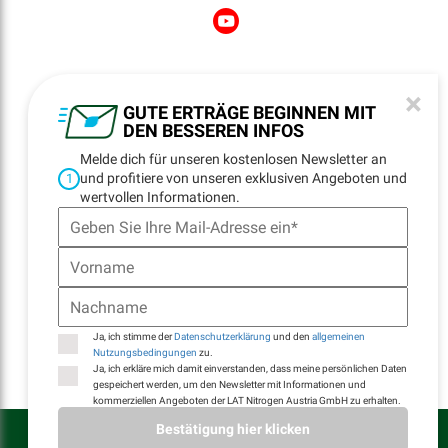
NEWSLETTER
×
REGISTRATION
GUTE ERTRÄGE BEGINNEN MIT
DEN BESSEREN INFOS
Melde dich für unseren kostenlosen Newsletter an
und profitiere von unseren exklusiven Angeboten und
1
NAVIGATION
wertvollen Informationen.
Startseite
Standorte
Kontakt
E-Billing
Ja, ich stimme der
Datenschutzerklärung
und den
allgemeinen
Nutzungsbedingungen
zu.
Ja, ich erkläre mich damit einverstanden, dass meine persönlichen Daten
gespeichert werden, um den Newsletter mit Informationen und
kommerziellen Angeboten der LAT Nitrogen Austria GmbH zu erhalten.
LAT Nitrogen Austria GmbH © Alle Rechte vorbehalten
Bestätigung hier klicken