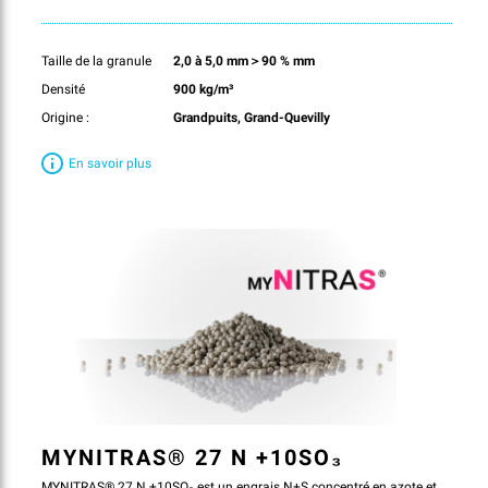
Utilisez NutriGuide® maintenant !
Taille de la granule
2,0 à 5,0 mm＞90 % mm
Densité
900 kg/m³
Origine :
Grandpuits, Grand-Quevilly
En savoir plus
MYNITRAS® 27 N +10SO₃
MYNITRAS® 27 N +10SO₃ est un engrais N+S concentré en azote et