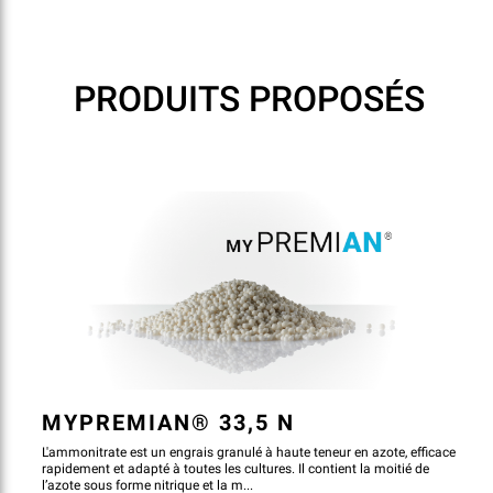
ET BÉNÉFICIEZ DES
AVANTAGES SUIVANTS
PRODUITS PROPOSÉS
Un plan de fertilisation plus précis prenant en
compte
• Les propriétés du sol
• La fertilisation organique
• La récolte précédente, etc.
Planifiez la fertilisation pour une rotation complète
des cultures avec le meilleur produit.
Importez vos champs facilement et rapidement.
Copiez et collez vos plans pour les autres champs.
MYPREMIAN® 33,5 N
Enregistrez tous vos plans sur votre compte
L'ammonitrate est un engrais granulé à haute teneur en azote, efficace
personnel.
rapidement et adapté à toutes les cultures. Il contient la moitié de
l’azote sous forme nitrique et la m...