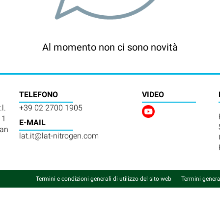
Al momento non ci sono novità
TELEFONO
VIDEO
l.
+39 02 2700 1905
 1
E-MAIL
ian
lat.it@lat-nitrogen.com
Termini e condizioni generali di utilizzo del sito web
Termini genera