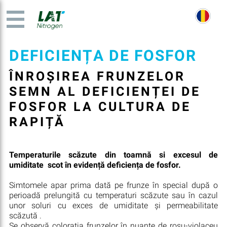
DEFICIENȚA DE FOSFOR
ÎNROȘIREA FRUNZELOR
SEMN AL DEFICIENȚEI DE
FOSFOR LA CULTURA DE
RAPIȚĂ
Temperaturile scăzute din toamnă si excesul de
umiditate scot în evidență deficiența de fosfor.
Simtomele apar prima dată pe frunze în special după o
perioadă prelungită cu temperaturi scăzute sau în cazul
unor soluri cu exces de umiditate și permeabilitate
scăzută .
Se observă colorația frunzelor în nuanțe de rosu-violaceu