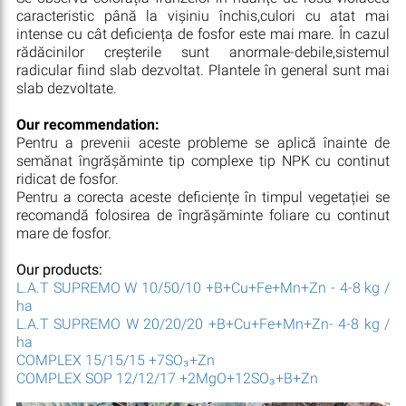
caracteristic până la vișiniu închis,culori cu atat mai
intense cu cât deficiența de fosfor este mai mare. În cazul
rădăcinilor creșterile sunt anormale-debile,sistemul
radicular fiind slab dezvoltat. Plantele în general sunt mai
slab dezvoltate.
Our recommendation:
Pentru a prevenii aceste probleme se aplică înainte de
semănat îngrășăminte tip complexe tip NPK cu continut
ridicat de fosfor.
Pentru a corecta aceste deficiențe în timpul vegetației se
recomandă folosirea de îngrășăminte foliare cu continut
mare de fosfor.
Our products:
L.A.T SUPREMO W 10/50/10 +B+Cu+Fe+Mn+Zn - 4-8 kg /
ha
L.A.T SUPREMO W 20/20/20 +B+Cu+Fe+Mn+Zn- 4-8 kg /
ha
COMPLEX 15/15/15 +7SO₃+Zn
COMPLEX SOP 12/12/17 +2MgO+12SO₃+B+Zn