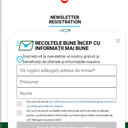
NEWSLETTER
REGISTRATION
×
RECOLTELE BUNE ÎNCEP CU
NAVIGARE
INFORMAȚII MAI BUNE
Înscrieți-vă la newsletter-ul nostru gratuit și
Home
1
beneficiați de ofertele și informațiile noastre
Locații
Contacte
E-Billing
Durabilitate
Companie
Da, sunt de acord cu
notificarea privind confidențialitatea
și cu
termenii și
condițiile generale de utilizare
.
Da, sunt de acord ca datele mele personale să fie stocate și utilizate
pentru a primi buletinul informativ cu informații și oferte comerciale ale
LAT Nitrogen Austria GmbH.
LAT Nitrogen Austria GmbH © Toate drepturile rezervate